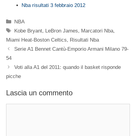
Nba risultati 3 febbraio 2012
Categorie
NBA
Tag
Kobe Bryant
,
LeBron James
,
Marcatori Nba
,
Miami Heat-Boston Celtics
,
Risultati Nba
Serie A1 Bennet Cantù-Emporio Armani Milano 79-
54
Voti alla A1 del 2011: quando il basket risponde
picche
Lascia un commento
Commento