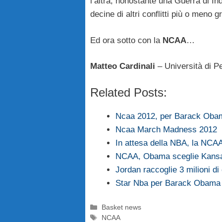
l’altra, nonostante una Guerra di I
decine di altri conflitti più o meno g
Ed ora sotto con la
NCAA
…
Matteo Cardinali
– Università di Pe
Related Posts:
Ncaa 2012, per Barack Obama
Ncaa March Madness 2012
In attesa della NBA, la NCA
NCAA, Obama sceglie Kans
Jordan raccoglie 3 milioni d
Star Nba per Barack Obama 
Categorie
Basket news
Tag
NCAA