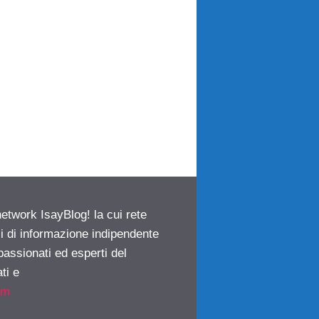
network IsayBlog! la cui rete
ci di informazione indipendente
passionati ed esperti del
ti e
om