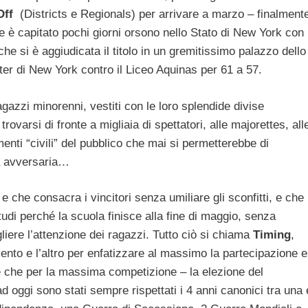
Off
(Districts e Regionals) per arrivare a marzo – finalment
ome è capitato pochi giorni orsono nello Stato di New York con
e si è aggiudicata il titolo in un gremitissimo palazzo dello
ter di New York contro il Liceo Aquinas per 61 a 57.
azzi minorenni, vestiti con le loro splendide divise
rovarsi di fronte a migliaia di spettatori, alle majorettes, all
menti “civili” del pubblico che mai si permetterebbe di
ra avversaria…
che consacra i vincitori senza umiliare gli sconfitti, e che
tudi perché la scuola finisce alla fine di maggio, senza
liere l’attenzione dei ragazzi. Tutto ciò si chiama
Timing
,
ento e l’altro per enfatizzare al massimo la partecipazione e
are che per la massima competizione – la elezione del
d oggi sono stati sempre rispettati i 4 anni canonici tra una 