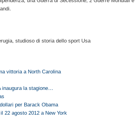
ndipendenza, una Guerra di Secessione, 2 Guerre Mondiali e
randi.
rugia, studioso di storia dello sport Usa
 vittoria a North Carolina
A inaugura la stagione…
as
i dollari per Barack Obama
il 22 agosto 2012 a New York