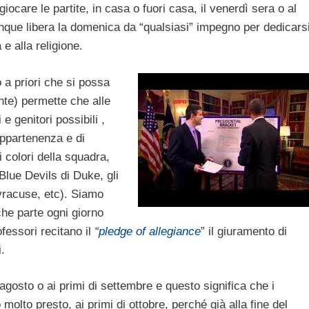
i giocare le partite, in casa o fuori casa, il venerdì sera o al
que libera la domenica da “qualsiasi” impegno per dedicars
e alla religione.
a priori che si possa
nte) permette che alle
e genitori possibili ,
ppartenenza e di
ai colori della squadra,
Blue Devils di Duke, gli
yracuse, etc). Siamo
che parte ogni giorno
ofessori recitano il
“
pledge of allegiance
” il giuramento di
i.
i agosto o ai primi di settembre e questo significa che i
 molto presto, ai primi di ottobre, perché già alla fine del