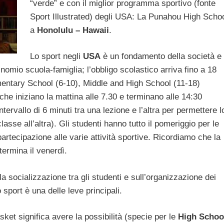
“verde” e con il miglior programma sportivo (fonte
Sport Illustrated) degli USA: La Punahou High Scho
a
Honolulu – Hawaii
.
Lo sport negli
USA
è un fondamento della società e
inomio scuola-famiglia; l’obbligo scolastico arriva fino a 18
mentary School (6-10), Middle and High School (11-18)
 che iniziano la mattina alle 7.30 e terminano alle 14:30
rvallo di 6 minuti tra una lezione e l’altra per permettere l
sse all’altra). Gli studenti hanno tutto il pomeriggio per le
a partecipazione alle varie attività sportive. Ricordiamo che la
termina il venerdì.
 socializzazione tra gli studenti e sull’organizzazione dei
o sport è una delle leve principali.
ket significa avere la possibilità (specie per le
High Schoo