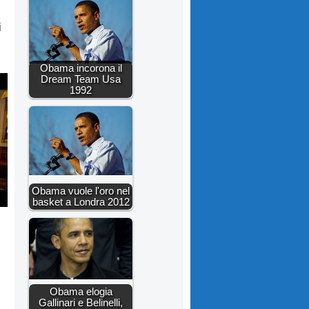
i
Obama incorona il
Dream Team Usa
1992
Obama vuole l'oro nel
basket a Londra 2012
Obama elogia
Gallinari e Belinelli,