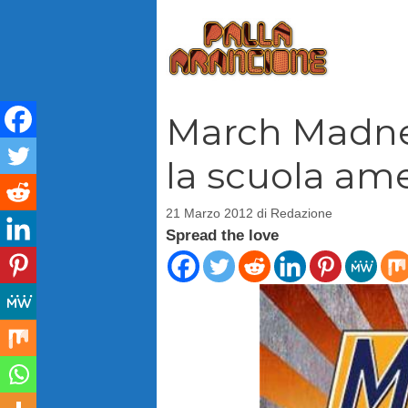
Vai
al
contenuto
March Madnes
la scuola am
21 Marzo 2012
di
Redazione
Spread the love