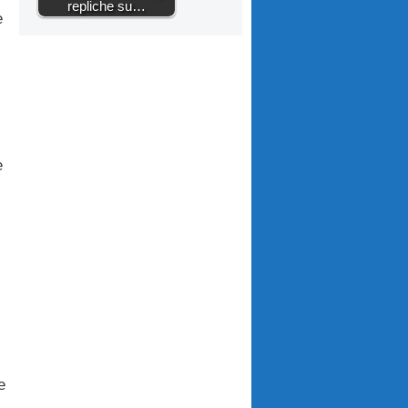
repliche su…
e
e
e