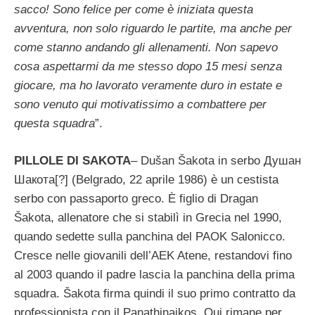
sacco! Sono felice per come è iniziata questa
avventura, non solo riguardo le partite, ma anche per
come stanno andando gli allenamenti. Non sapevo
cosa aspettarmi da me stesso dopo 15 mesi senza
giocare, ma ho lavorato veramente duro in estate e
sono venuto qui motivatissimo a combattere per
questa squadra
”.
PILLOLE DI SAKOTA
– Dušan Šakota in serbo Душан
Шакота[?] (Belgrado, 22 aprile 1986) è un cestista
serbo con passaporto greco. È figlio di Dragan
Šakota, allenatore che si stabilì in Grecia nel 1990,
quando sedette sulla panchina del PAOK Salonicco.
Cresce nelle giovanili dell’AEK Atene, restandovi fino
al 2003 quando il padre lascia la panchina della prima
squadra. Šakota firma quindi il suo primo contratto da
professionista con il Panathinaikos. Qui rimane per