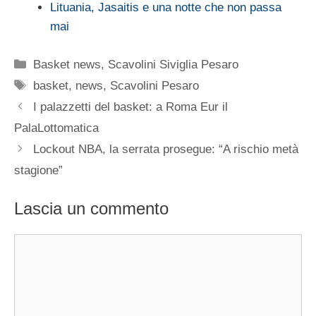
Lituania, Jasaitis e una notte che non passa
mai
Categorie
Basket news
,
Scavolini Siviglia Pesaro
Tag
basket
,
news
,
Scavolini Pesaro
I palazzetti del basket: a Roma Eur il
PalaLottomatica
Lockout NBA, la serrata prosegue: “A rischio metà
stagione”
Lascia un commento
Commento