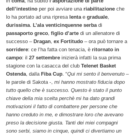
in
coma
, ha subito
l’asportazione di parte
dell’intestino
per poi avviare una
riabilitazione
che
lo ha portato ad una ripresa
lenta
e
graduale
,
durissima
.
L’ala venticinquenne serba
di
passaporto greco
,
figlio d’arte
di un allenatore di
successo –
Dragan
,
ex Fortitudo
– ora può tornare a
sorridere
: ce l’ha fatta con tenacia, è
ritornato in
campo
: il
27 settembre
inizierà infatti la sua prima
stagione con la casacca del club
Telenet Basket
Ostenda
, dalla
Fiba Cup
. “
Qui mi sento il benvenuto
–
le parole di Sakota -,
mi hanno mostrato fiducia dopo
tutto quello che è successo. Questo è stato il punto
chiave della mia scelta perchè mi ha dato grandi
motivazioni il fatto di combattere per persone che
hanno creduto in me, e dimostrare loro che avevano
preso la decisione giusta. Tanti dei miei compagni
sono serbi, siamo in cinque, quindi ci divertiamo un