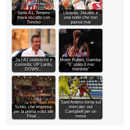
Serie A1, Teramo
Lituania, Jasaitis e
trova riscatto con
una notte che non
Treviso
passa mai
2a / A1 statistiche e
Morte Rubini, Gamba:
curiosità: UP Lardo,
"E' stato il mio
DOWN…
mentore"
Sant'Antimo torna sul
Schio, che impresa:
mercato: out
per la prima volta alle
Campbell per un
Final…
mese