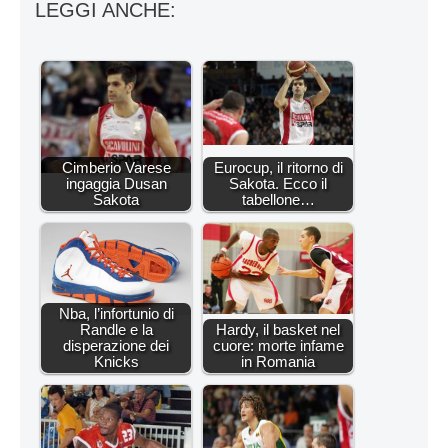
LEGGI ANCHE:
Cimberio Varese
Eurocup, il ritorno di
ingaggia Dusan
Sakota. Ecco il
Sakota
tabellone…
Nba, l’infortunio di
Randle e la
Hardy, il basket nel
disperazione dei
cuore: morte infame
Knicks
in Romania