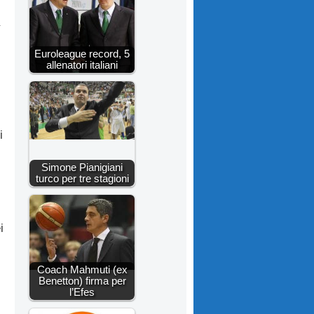
Euroleague record, 5
allenatori italiani
i
Simone Pianigiani
turco per tre stagioni
i
Coach Mahmuti (ex
Benetton) firma per
l’Efes