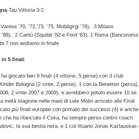
gna
-Tau Vittoria 3-2
 Varese ’70, ’72,’73, ’75, Mobilgirgi ’76), 3 Milano
ps ’88), 2 Cantù (Squibb ’82 e Ford ‘83), 1 Roma (Bancoroma
da 7 non andiamo in finale
in 5 finali
ha giocato ben 9 finali (4 vittorie, 5 perse) con 3 club
Kinder Bologna (2 vinte, 2 perse), 1 con la Benetton (persa),
008, 2 vinte 2007 e 2009), e avrebbero potuto essere 10 se
 metà stagione nelle mani di Lele Molin arrivato alle Final
ocato più finali europee con primato dei successi (4) e anche
ui che ha rilanciato il Cska, ha sempre perso contro coach
adovic, la sua bestia nera, e 1 col lituano Jonas Kazlauskas 