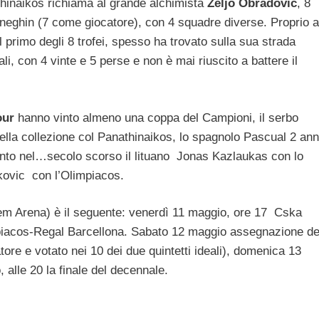
athinaikos richiama al grande alchimista
Zeljo Obradovic
, 8
neghin (7 come giocatore), con 4 squadre diverse. Proprio a
l primo degli 8 trofei, spesso ha trovato sulla sua strada
li, con 4 vinte e 5 perse e non è mai riuscito a battere il
our
hanno vinto almeno una coppa del Campioni, il serbo
ella collezione col Panathinaikos, lo spagnolo Pascual 2 ann
nto nel…secolo scorso il lituano Jonas Kazlaukas con lo
kovic con l’Olimpiacos.
dem Arena) è il seguente: venerdì 11 maggio, ore 17 Cska
iacos-Regal Barcellona. Sabato 12 maggio assegnazione de
re e votato nei 10 dei due quintetti ideali), domenica 13
, alle 20 la finale del decennale.