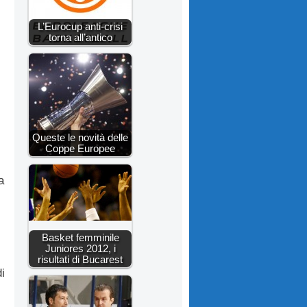
L’Eurocup anti-crisi
torna all’antico
Queste le novità delle
Coppe Europee
a
Basket femminile
Juniores 2012, i
risultati di Bucarest
i