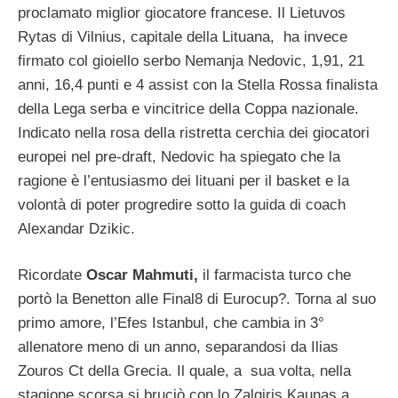
proclamato miglior giocatore francese. Il Lietuvos
Rytas di Vilnius, capitale della Lituana, ha invece
firmato col gioiello serbo Nemanja Nedovic, 1,91, 21
anni, 16,4 punti e 4 assist con la Stella Rossa finalista
della Lega serba e vincitrice della Coppa nazionale.
Indicato nella rosa della ristretta cerchia dei giocatori
europei nel pre-draft, Nedovic ha spiegato che la
ragione è l’entusiasmo dei lituani per il basket e la
volontà di poter progredire sotto la guida di coach
Alexandar Dzikic.
Ricordate
Oscar Mahmuti,
il farmacista turco che
portò la Benetton alle Final8 di Eurocup?. Torna al suo
primo amore, l’Efes Istanbul, che cambia in 3°
allenatore meno di un anno, separandosi da Ilias
Zouros Ct della Grecia. Il quale, a sua volta, nella
stagione scorsa si bruciò con lo Zalgiris Kaunas a