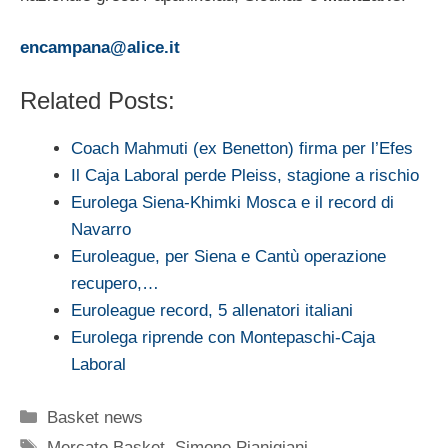
encampana@alice.it
Related Posts:
Coach Mahmuti (ex Benetton) firma per l’Efes
Il Caja Laboral perde Pleiss, stagione a rischio
Eurolega Siena-Khimki Mosca e il record di
Navarro
Euroleague, per Siena e Cantù operazione
recupero,…
Euroleague record, 5 allenatori italiani
Eurolega riprende con Montepaschi-Caja
Laboral
Categorie
Basket news
Tag
Mercato Basket
,
Simone Pianigiani