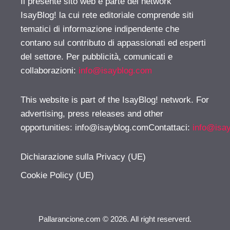
Il presente sito web è parte del network
IsayBlog! la cui rete editoriale comprende siti
tematici di informazione indipendente che
contano sul contributo di appassionati ed esperti
del settore. Per pubblicità, comunicati e
collaborazioni:
info@isayblog.com
This website is part of the IsayBlog! network. For
advertising, press releases and other
opportunities:
info@isayblog.comContattaci
:
info@isa
Dichiarazione sulla Privacy (UE)
Cookie Policy (UE)
Pallarancione.com © 2026. All right reserverd.