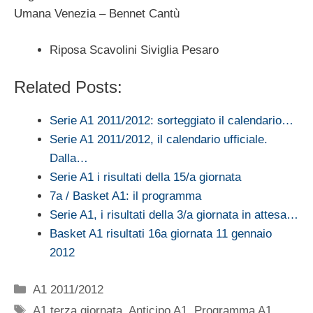
Umana Venezia – Bennet Cantù
Riposa Scavolini Siviglia Pesaro
Related Posts:
Serie A1 2011/2012: sorteggiato il calendario…
Serie A1 2011/2012, il calendario ufficiale.
Dalla…
Serie A1 i risultati della 15/a giornata
7a / Basket A1: il programma
Serie A1, i risultati della 3/a giornata in attesa…
Basket A1 risultati 16a giornata 11 gennaio
2012
Categorie
A1 2011/2012
Tag
A1 terza giornata
,
Anticipo A1
,
Programma A1