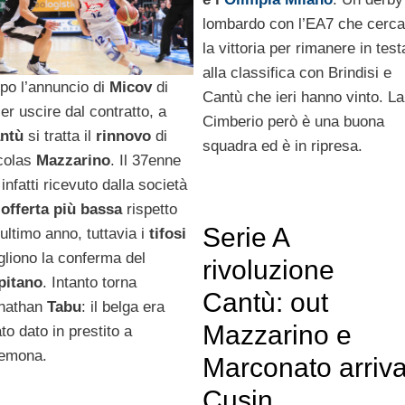
lombardo con l’EA7 che cerca
la vittoria per rimanere in test
alla classifica con Brindisi e
po l’annuncio di
Micov
di
Cantù che ieri hanno vinto. La
ler uscire dal contratto, a
Cimberio però è una buona
ntù
si tratta il
rinnovo
di
squadra ed è in ripresa.
colas
Mazzarino
. Il 37enne
infatti ricevuto dalla società
’
offerta
più bassa
rispetto
Serie A
’ultimo anno, tuttavia i
tifosi
gliono la conferma del
rivoluzione
pitano
. Intanto torna
Cantù: out
nathan
Tabu
: il belga era
Mazzarino e
to dato in prestito a
emona.
Marconato arriv
Cusin