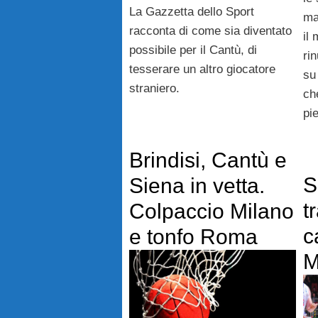
La Gazzetta dello Sport
ma
racconta di come sia diventato
il
possibile per il Cantù, di
ri
tesserare un altro giocatore
su
straniero.
ch
pi
Brindisi, Cantù e
S
Siena in vetta.
t
Colpaccio Milano
c
e tonfo Roma
M