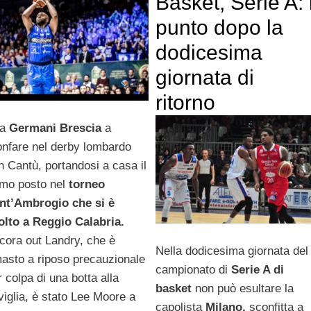
Basket, Serie A: i
punto dopo la
dodicesima
giornata di
ritorno
la
Germani Brescia
a
ionfare nel derby lombardo
n Cantù, portandosi a casa il
imo posto nel
torneo
nt’Ambrogio che si è
olto a Reggio Calabria.
cora out Landry, che è
Nella dodicesima giornata del
masto a riposo precauzionale
campionato di
Serie A di
r colpa di una botta alla
basket
non può esultare la
viglia, è stato Lee Moore a
capolista
Milano,
sconfitta a