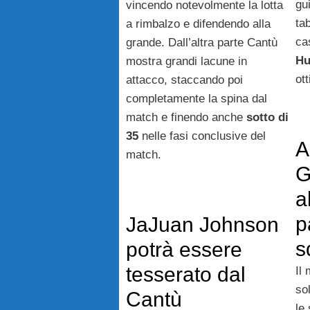
gu
vincendo notevolmente la lotta
ta
a rimbalzo e difendendo alla
ca
grande. Dall’altra parte Cantù
Hu
mostra grandi lacune in
ot
attacco, staccando poi
completamente la spina dal
match e finendo anche
sotto di
35
nelle fasi conclusive del
A
match.
G
a
p
JaJuan Johnson
s
potrà essere
tesserato dal
Il
so
Cantù
le