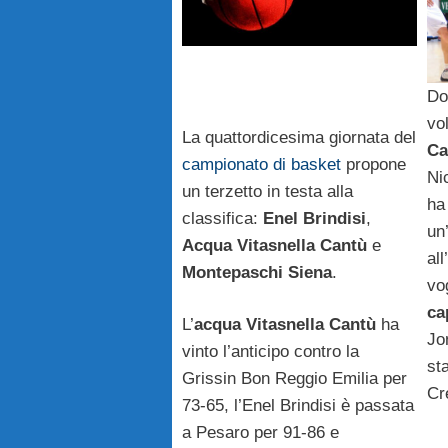
Do
vo
La quattordicesima giornata del
Ca
campionato di basket
propone
Ni
un terzetto in testa alla
ha 
classifica:
Enel Brindisi
,
un
Acqua Vitasnella Cantù
e
all
Montepaschi Siena
.
vo
ca
L’
acqua Vitasnella Cantù
ha
Jo
vinto l’anticipo contro la
sta
Grissin Bon Reggio Emilia per
Cr
73-65, l’Enel Brindisi è passata
a Pesaro per 91-86 e