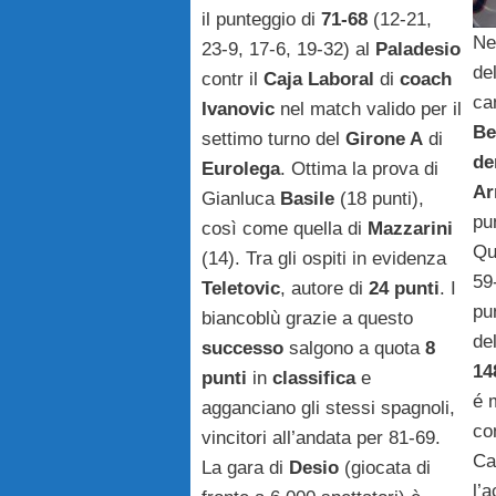
il punteggio di
71-68
(12-21,
Nel
23-9, 17-6, 19-32) al
Paladesio
de
contr il
Caja Laboral
di
coach
ca
Ivanovic
nel match valido per il
Be
settimo turno del
Girone A
di
de
Eurolega
. Ottima la prova di
Ar
Gianluca
Basile
(18 punti),
pu
così come quella di
Mazzarini
Qu
(14). Tra gli ospiti in evidenza
59
Teletovic
, autore di
24 punti
. I
pu
biancoblù grazie a questo
de
successo
salgono a quota
8
14
punti
in
classifica
e
é 
agganciano gli stessi spagnoli,
co
vincitori all’andata per 81-69.
Ca
La gara di
Desio
(giocata di
l’