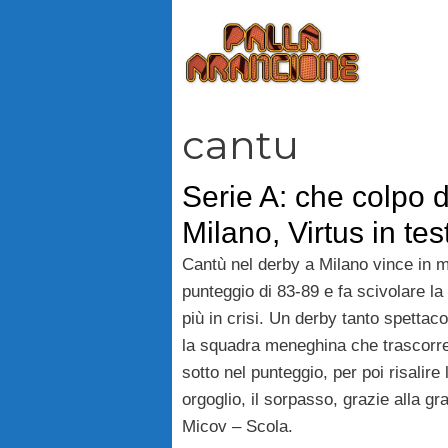
Vai
al
contenuto
cantu
Serie A: che colpo 
Milano, Virtus in te
Cantù nel derby a Milano vince in m
punteggio di 83-89 e fa scivolare 
più in crisi. Un derby tanto spettac
la squadra meneghina che trascorre 
sotto nel punteggio, per poi risalire
orgoglio, il sorpasso, grazie alla g
Micov – Scola.