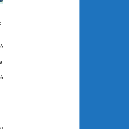
t
 è
a
 è