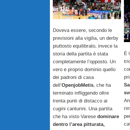
Doveva essere, secondo le
previsioni alla vigilia, un derby
piuttosto equilibrato, invece la
È 
storia della partita è stata
tr
completamente l’opposto. Un
co
vero e proprio dominio quello
pr
dei padroni di casa
Sa
dell’
OpenjobMetis
, che ha
sv
terminato infliggendo oltre
An
trenta punti di distacco ai
ri
cugini canturini. Una partita
pe
che ha visto Varese
dominare
ca
dentro l’area pitturata,