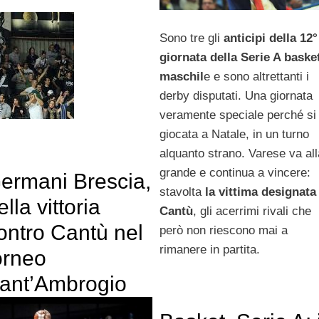
Sono tre gli
anticipi della 12°
giornata della Serie A baske
maschil
e e sono altrettanti i
derby disputati. Una giornata
veramente speciale perché si
giocata a Natale, in un turno
alquanto strano. Varese va all
grande e continua a vincere:
ermani Brescia,
stavolta
la vittima designata
ella vittoria
Cantù
, gli acerrimi rivali che
ontro Cantù nel
però non riescono mai a
rimanere in partita.
orneo
ant’Ambrogio