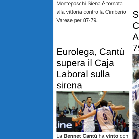
Montepaschi Siena è tornata
alla vittoria contro la Cimberio
S
Varese per 87-79.
C
A
7
Eurolega, Cantù
supera il Caja
Laboral sulla
sirena
La
Bennet Cantù
ha
vinto
con