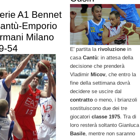
erie A1 Bennet
antù-Emporio
rmani Milano
9-54
E’ partita la
rivoluzione
in
casa
Cantù
: in attesa della
decisione che prenderà
Vladimir
Micov
, che entro la
fine della settimana dovrà
decidere se uscire dal
contratto
o meno, i brianzoli
sostituiscono due dei tre
giocatori
classe 1975
. Tra di
loro resterà soltanto Gianluca
Basile
, mentre non saranno