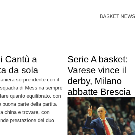
BASKET NEW
di Cantù a
Serie A basket:
sta da sola
Varese vince il
derby, Milano
aniera sorprendente con il
la squadra di Messina sempre
abbatte Brescia
olare quanto equilibrato, con
buona parte della partita
 la china e trovare, con
rande prestazione del duo