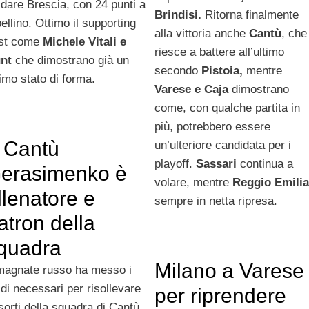
idare Brescia, con 24 punti a
Brindisi.
Ritorna finalmente
bellino. Ottimo il supporting
alla vittoria anche
Cantù
, che
st come
Michele Vitali e
riesce a battere all’ultimo
nt
che dimostrano già un
secondo
Pistoia,
mentre
timo stato di forma.
Varese e Caja
dimostrano
come, con qualche partita in
più, potrebbero essere
 Cantù
un’ulteriore candidata per i
playoff.
Sassari
continua a
erasimenko è
volare, mentre
Reggio Emilia
llenatore e
sempre in netta ripresa.
atron della
quadra
Milano a Varese
 magnate russo ha messo i
ldi necessari per risollevare
per riprendere
 sorti della squadra di Cantù