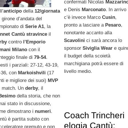
confermati Nicolas
Mazzarin
e Denis
Marconato
. In arrivo
l’
anticipo
della
12/giornata
c’è invece Marco
Cusin
,
l girone d’andata del
pronto a lasciare a
Pesaro
,
mpionato di
Serie A1
, la
nonotante accanto alla
nnet Cantù
stravince
il
Scavolini
ci sarà ancora lo
rby
contro
l’Emporio
sponsor
Siviglia Wear
e quin
mani Milano
con il
il budget della scoietà
nteggio finale di
79-54
.
marchigiana potrà essere di
esti i parziali: 27-12, 43-19,
livello medio.
-36, con
Markoishvili
(17
nti e migliore dei suoi)
MVP
l match. Un
derby
, il
8esimo
della storia, che non
mai stato in discussione,
me dimostrano i
numeri
.
Coach Trincheri
ntù è partita subito con
elogia Cantù:
acceleratore premuto e non