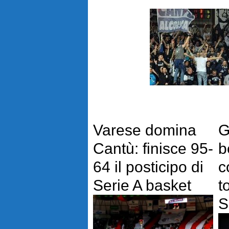
Varese domina
G
Cantù: finisce 95-
b
64 il posticipo di
c
Serie A basket
t
S