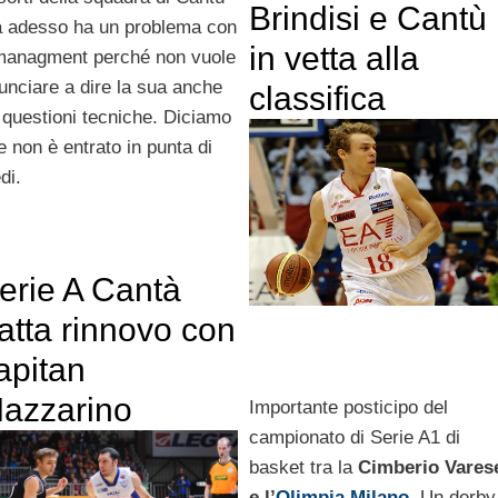
Brindisi e Cantù
 adesso ha un problema con
in vetta alla
 managment perché non vuole
nunciare a dire la sua anche
classifica
 questioni tecniche. Diciamo
e non è entrato in punta di
edi.
erie A Cantà
ratta rinnovo con
apitan
azzarino
Importante posticipo del
campionato di Serie A1 di
basket tra la
Cimberio Vares
e l’
Olimpia Milano
. Un derby