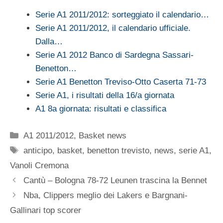
Serie A1 2011/2012: sorteggiato il calendario…
Serie A1 2011/2012, il calendario ufficiale.
Dalla…
Serie A1 2012 Banco di Sardegna Sassari-
Benetton…
Serie A1 Benetton Treviso-Otto Caserta 71-73
Serie A1, i risultati della 16/a giornata
A1 8a giornata: risultati e classifica
Categorie
A1 2011/2012
,
Basket news
Tag
anticipo
,
basket
,
benetton trevisto
,
news
,
serie A1
,
Vanoli Cremona
Cantù – Bologna 78-72 Leunen trascina la Bennet
Nba, Clippers meglio dei Lakers e Bargnani-
Gallinari top scorer