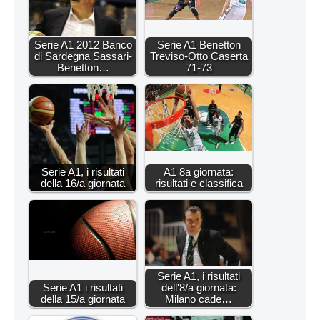
Serie A1 2012 Banco
Serie A1 Benetton
di Sardegna Sassari-
Treviso-Otto Caserta
Benetton…
71-73
Serie A1, i risultati
A1 8a giornata:
della 16/a giornata
risultati e classifica
Serie A1, i risultati
Serie A1 i risultati
dell'8/a giornata:
della 15/a giornata
Milano cade…