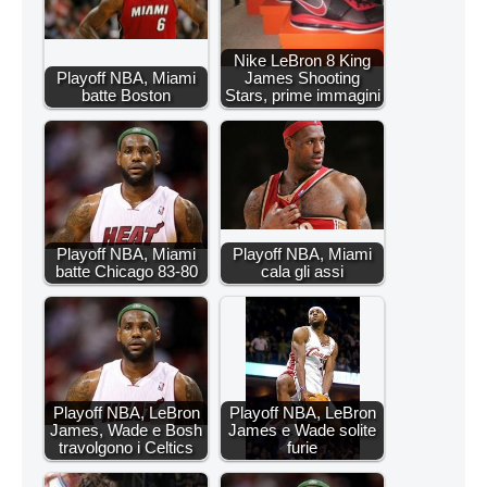
Nike LeBron 8 King
Playoff NBA, Miami
James Shooting
batte Boston
Stars, prime immagini
Playoff NBA, Miami
Playoff NBA, Miami
batte Chicago 83-80
cala gli assi
Playoff NBA, LeBron
Playoff NBA, LeBron
James, Wade e Bosh
James e Wade solite
travolgono i Celtics
furie