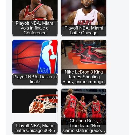
Playoff NBA, Miami
vola in finale di
Playoff NBA, Miami
Conference
batte Chicago
Nike LeBron 8 King
Playoff NBA, Dallas in
James Shooting
finale
Stars, prime immagini
Chicago Bulls,
Playoff NBA, Miami
Thibodeau: "Non
batte Chicago 96-85
siamo stati in grado…