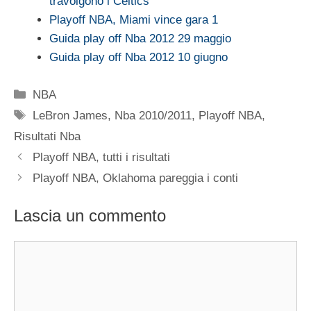
travolgono i Celtics
Playoff NBA, Miami vince gara 1
Guida play off Nba 2012 29 maggio
Guida play off Nba 2012 10 giugno
Categorie
NBA
Tag
LeBron James
,
Nba 2010/2011
,
Playoff NBA
,
Risultati Nba
Playoff NBA, tutti i risultati
Playoff NBA, Oklahoma pareggia i conti
Lascia un commento
Commento