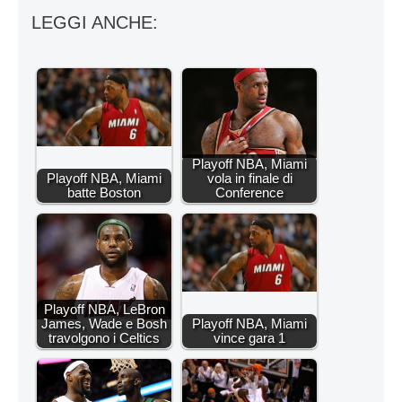
LEGGI ANCHE:
Playoff NBA, Miami
Playoff NBA, Miami
vola in finale di
batte Boston
Conference
Playoff NBA, LeBron
James, Wade e Bosh
Playoff NBA, Miami
travolgono i Celtics
vince gara 1