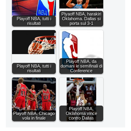
Plyaoff NBA, harakiri
Playoff NBA, tutti i
Oklahoma. Dallas si
risultati
porta sul 3-1
Playoff NBA, da
Playoff NBA, tutti i
domani le semifinali di
risultati
Conference
Playoff NBA,
Playoff NBA, Chicago
Oklahoma vince
vola in finale
contro Dallas