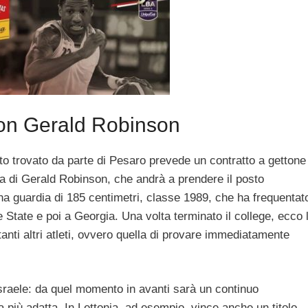
con Gerald Robinson
to trovato da parte di Pesaro prevede un contratto a gettone
tta di Gerald Robinson, che andrà a prendere il posto
na guardia di 185 centimetri, classe 1989, che ha frequentat
e State e poi a Georgia. Una volta terminato il college, ecco 
tanti altri atleti, ovvero quella di provare immediatamente
Israele: da quel momento in avanti sarà un continuo
a più adatta. In Lettonia, ad esempio, vince anche un titolo