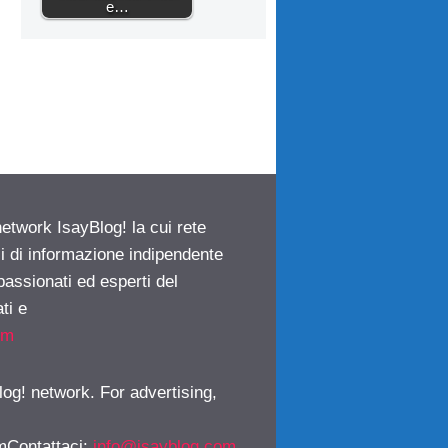
e…
network IsayBlog! la cui rete
ci di informazione indipendente
passionati ed esperti del
ti e
om
log! network. For advertising,
mContattaci
:
info@isayblog.com