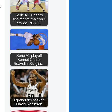
e
Serie A1, Pesaro
finalmente ma con il
brivido, 76-75…
Serie A1 playoff
Bennet Cantù-
Scavolini Siviglia…
I grandi del basket:
David Robinson