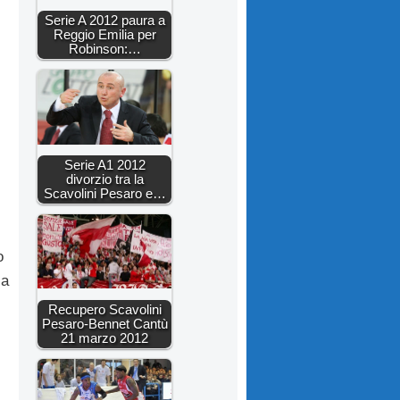
Serie A 2012 paura a
Reggio Emilia per
Robinson:…
Serie A1 2012
divorzio tra la
Scavolini Pesaro e…
o
la
Recupero Scavolini
Pesaro-Bennet Cantù
21 marzo 2012