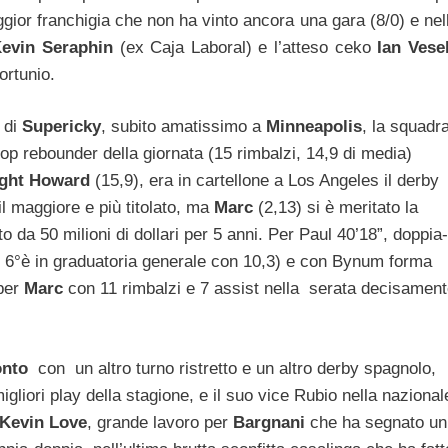
ggior franchigia che non ha vinto ancora una gara (8/0) e nel
evin Seraphin
(ex Caja Laboral) e l’atteso ceko
Ian Vese
ortunio.
 di
Supericky
, subito amatissimo a
Minneapolis
, la squadr
l top rebounder della giornata (15 rimbalzi, 14,9 di media)
ght Howard
(15,9), era in cartellone a Los Angeles il derby
 il maggiore e più titolato, ma
Marc
(2,13) si è meritato la
o da 50 milioni di dollari per 5 anni. Per Paul 40’18”, doppia-
è 6°è in graduatoria generale con 10,3) e con Bynum forma
 per
Marc
con 11 rimbalzi e 7 assist nella serata decisamen
onto
con un altro turno ristretto e un altro derby spagnolo,
gliori play della stagione, e il suo vice Rubio nella nazional
Kevin Love
, grande lavoro per
Bargnani
che ha segnato un