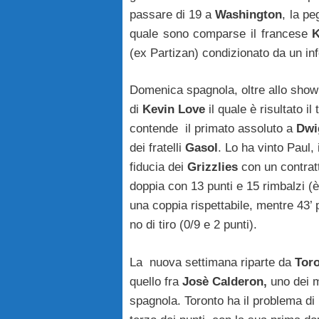
passare di 19 a
Washington
, la pe
quale sono comparse il francese
K
(ex Partizan) condizionato da un inf
Domenica spagnola, oltre allo show
di
Kevin Love
il quale è risultato i
contende il primato assoluto a
Dwi
dei fratelli
Gasol
. Lo ha vinto Paul,
fiducia dei
Grizzlies
con un contratt
doppia con 13 punti e 15 rimbalzi (
una coppia rispettabile, mentre 43’
no di tiro (0/9 e 2 punti).
La nuova settimana riparte da
Tor
quello fra
Josè Calderon,
uno dei mi
spagnola. Toronto ha il problema di