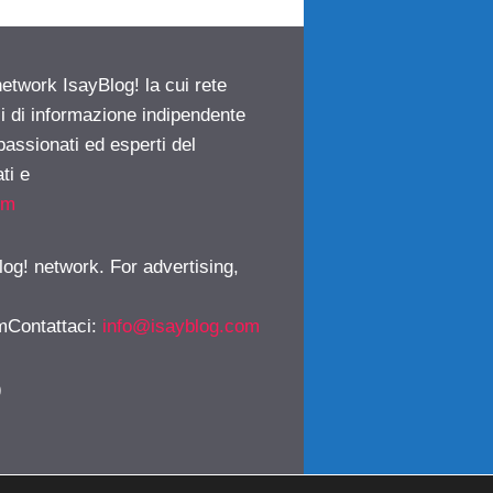
network IsayBlog! la cui rete
ci di informazione indipendente
passionati ed esperti del
ti e
om
log! network. For advertising,
mContattaci
:
info@isayblog.com
)