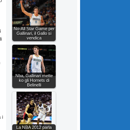
o
No-All Star Game per
4
Gallinari, il Gallo si
vendica
i
n
Nba, Gallinari mette
ko gli Hornets di
Belinelli
 i
La NBA 2012 parla