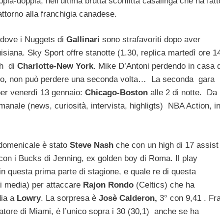
ppia-doppia, nell’ultima brutta sconfitta casalinga che ha fatt
ttorno alla franchigia canadese.
 dove i Nuggets di
Gallinari
sono strafavoriti dopo aver
ouisiana. Sky Sport offre stanotte (1.30, replica martedì ore 1
h di
Charlotte-New York
. Mike D’Antoni perdendo in casa d
nto, non può perdere una seconda volta… La seconda gara
per venerdì 13 gennaio:
Chicago-Boston
alle 2 di notte. Da
manale (news, curiosità, intervista, highligts) NBA Action, i
 domenicale è stato
Steve Nash
che con un high di 17 assist
a con i Bucks di Jenning, ex golden boy di Roma. Il play
 questa prima parte di stagione, e quale re di questa
 di media) per attaccare
Rajon Rondo
(Celtics) che ha
dia a
Lowry
. La sorpresa è
Josè Calderon,
3° con 9,41 . Fra
inatore di Miami, è l’unico sopra i 30 (30,1) anche se ha