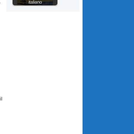
italiano
è
il