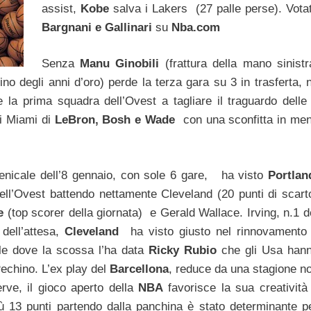
assist,
Kobe
salva i Lakers (27 palle perse). Vota
Bargnani e Gallinari
su
Nba.com
Senza
Manu Ginobili
(frattura della mano sinistr
ino degli anni d’oro) perde la terza gara su 3 in trasferta, 
la prima squadra dell’Ovest a tagliare il traguardo delle
di Miami di
LeBron, Bosh e Wade
con una sconfitta in me
omenicale dell’8 gennaio, con sole 6 gare, ha visto
Portla
ell’Ovest battendo nettamente Cleveland (20 punti di scart
e
(top scorer della giornata) e Gerald Wallace. Irving, n.1 d
 dell’attesa,
Cleveland
ha visto giusto nel rinnovamento
le dove la scossa l’ha data
Ricky Rubio
che gli Usa han
Pechino. L’ex play del
Barcellona
, reduce da una stagione n
erve, il gioco aperto della
NBA
favorisce la sua creatività
iù 13 punti partendo dalla panchina è stato determinante p