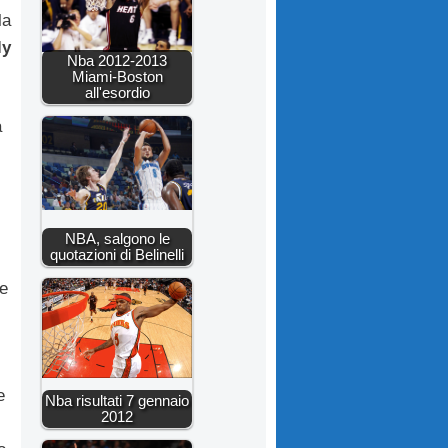
la
ly
Nba 2012-2013
Miami-Boston
all'esordio
a
NBA, salgono le
quotazioni di Belinelli
te
e
Nba risultati 7 gennaio
2012