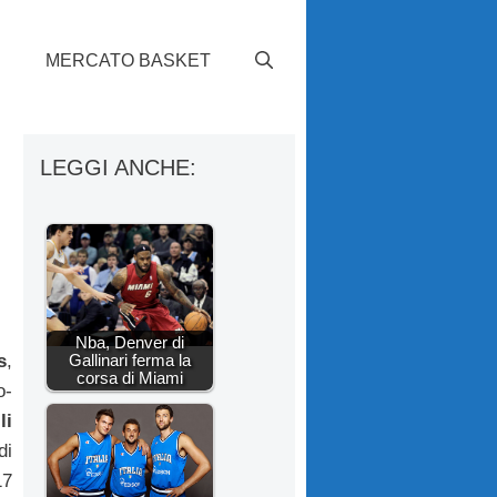
S
MERCATO BASKET
LEGGI ANCHE:
Nba, Denver di
Gallinari ferma la
s
,
corsa di Miami
o-
li
di
17