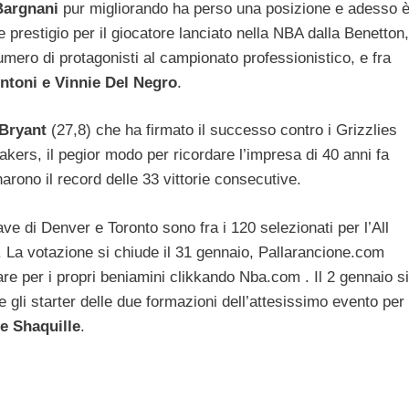
Bargnani
pur migliorando ha perso una posizione e adesso 
de prestigio per il giocatore lanciato nella NBA dalla Benetton,
umero di protagonisti al campionato professionistico, e fra
ntoni e Vinnie Del Negro
.
Bryant
(27,8) che ha firmato il successo contro i Grizzlies
kers, il pegior modo per ricordare l’impresa di 40 anni fa
rono il record delle 33 vittorie consecutive.
ve di Denver e Toronto sono fra i 120 selezionati per l’All
 La votazione si chiude il 31 gennaio, Pallarancione.com
are per i propri beniamini clikkando Nba.com . Il 2 gennaio si
e gli starter delle due formazioni dell’attesissimo evento per 
e Shaquille
.