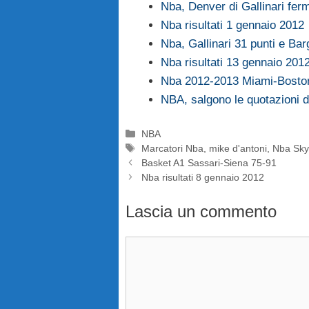
Nba, Denver di Gallinari fer
Nba risultati 1 gennaio 2012
Nba, Gallinari 31 punti e Ba
Nba risultati 13 gennaio 201
Nba 2012-2013 Miami-Boston 
NBA, salgono le quotazioni di
Categorie
NBA
Tag
Marcatori Nba
,
mike d'antoni
,
Nba Sky
Basket A1 Sassari-Siena 75-91
Nba risultati 8 gennaio 2012
Lascia un commento
Commento