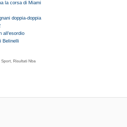
ma la corsa di Miami
rgnani doppia-doppia
2
all'esordio
 Belinelli
 Sport
,
Risultati Nba