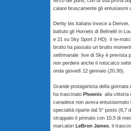
terzo dei punti, con la sua prima do
calare bruscamente gli entusiasmi a
Derby bis italiano invece a Denver,
battuto gli Hornets di Belinelli in L
e 21 su Sky Sport 2 HD) il re-matc
brutto ha passato un brutto mome
settimanale live di Sky è prevista 
non perdere anche il rotocalco setti
onda giovedì 12 gennaio (20.30).
Grande protagonista della giornata
ha trascinato
Phoenix
alla vittori
canadese non aveva entusiasmato in
specialità riparte dal 5° posto (8,7
strappato il primato con 10,5 di me
marcatori
LeBron James
, il trasc