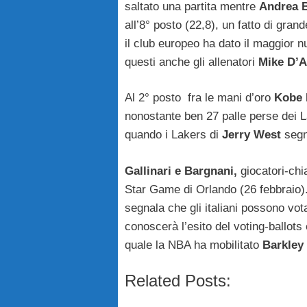
saltato una partita mentre
Andrea 
all’8° posto (22,8), un fatto di gran
il club europeo ha dato il maggior n
questi anche gli allenatori
Mike D’A
Al 2° posto fra le mani d’oro
Kobe 
nonostante ben 27 palle perse dei La
quando i Lakers di
Jerry West
segna
Gallinari e Bargnani,
giocatori-chia
Star Game di Orlando (26 febbraio).
segnala che gli italiani possono vot
conoscerà l’esito del voting-ballots 
quale la NBA ha mobilitato
Barkley 
Related Posts: