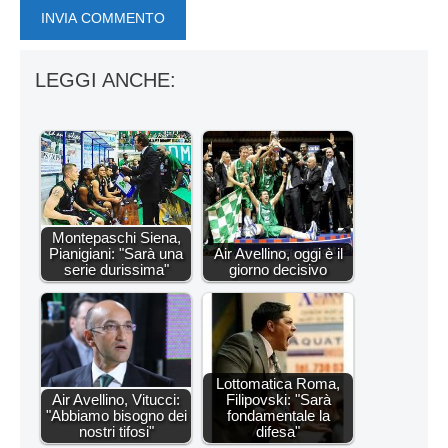
LEGGI ANCHE:
Montepaschi Siena,
Pianigiani: "Sarà una
Air Avellino, oggi è il
serie durissima"
giorno decisivo
Lottomatica Roma,
Air Avellino, Vitucci:
Filipovski: "Sarà
"Abbiamo bisogno dei
fondamentale la
nostri tifosi"
difesa"