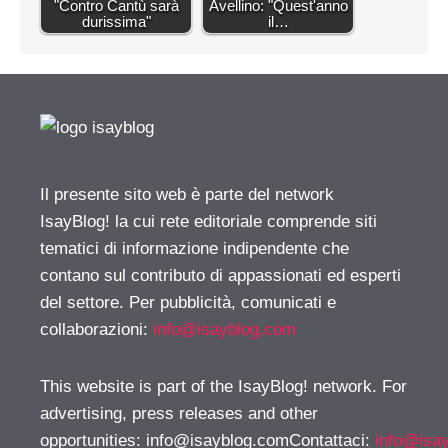
"Contro Cantù sarà
Avellino: "Quest'anno
durissima"
il…
Il presente sito web è parte del network
IsayBlog! la cui rete editoriale comprende siti
tematici di informazione indipendente che
contano sul contributo di appassionati ed esperti
del settore. Per pubblicità, comunicati e
collaborazioni:
info@isayblog.com
This website is part of the IsayBlog! network. For
advertising, press releases and other
opportunities:
info@isayblog.comContattaci
:
info@isa