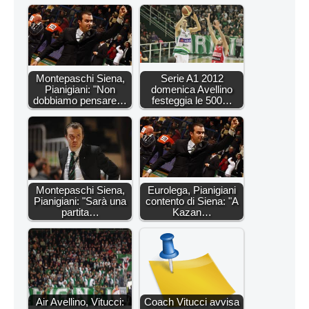
Montepaschi Siena,
Serie A1 2012
Pianigiani: "Non
domenica Avellino
dobbiamo pensare…
festeggia le 500…
Montepaschi Siena,
Eurolega, Pianigiani
Pianigiani: "Sarà una
contento di Siena: "A
partita…
Kazan…
Air Avellino, Vitucci:
Coach Vitucci avvisa