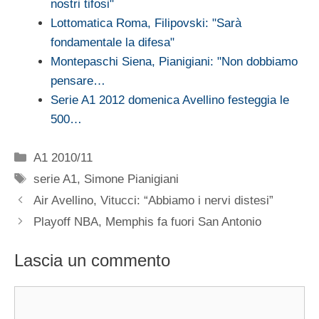
nostri tifosi"
Lottomatica Roma, Filipovski: "Sarà
fondamentale la difesa"
Montepaschi Siena, Pianigiani: "Non dobbiamo
pensare…
Serie A1 2012 domenica Avellino festeggia le
500…
Categorie
A1 2010/11
Tag
serie A1
,
Simone Pianigiani
Air Avellino, Vitucci: “Abbiamo i nervi distesi”
Playoff NBA, Memphis fa fuori San Antonio
Lascia un commento
Commento