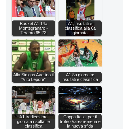
Basket A1 14a
A1, risultati e
Montegranaro -
classifica alla 6a
Teramo 65-73
giornata
Alla Sidigas Avellino il
A1 8a giornata:
"Vito Lepore"
risultati e classifica
A1 tredicesima
Coppa Italia, per il
giornata risultati e
trofeo Varese-Siena è
classifica
la nuova sfida