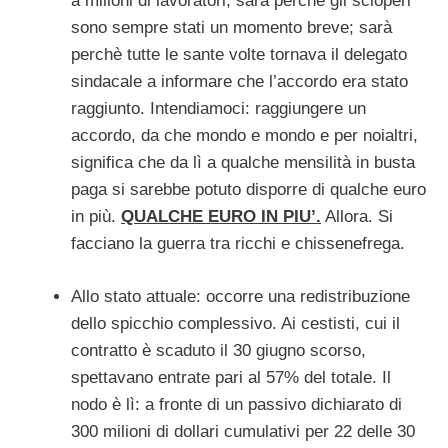
a milioni di lavoratori; sarà perchè gli scioperi
sono sempre stati un momento breve; sarà
perchè tutte le sante volte tornava il delegato
sindacale a informare che l’accordo era stato
raggiunto. Intendiamoci: raggiungere un
accordo, da che mondo e mondo e per noialtri,
significa che da lì a qualche mensilità in busta
paga si sarebbe potuto disporre di qualche euro
in più.
QUALCHE EURO IN PIU’.
Allora. Si
facciano la guerra tra ricchi e chissenefrega.
Allo stato attuale: occorre una redistribuzione
dello spicchio complessivo. Ai cestisti, cui il
contratto è scaduto il 30 giugno scorso,
spettavano entrate pari al 57% del totale. Il
nodo è lì: a fronte di un passivo dichiarato di
300 milioni di dollari cumulativi per 22 delle 30