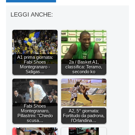
LEGGI ANCHE:
A1 prima giornata:
Fabi Shoes
2a / Basket A1,
Montegranaro -
classifica: Teramo,
Sidigas…
secondo ko
Fabi Shoes
Montegranaro,
A2, 5^ giornata:
Pillastrini: "Chiedo
Fortitudo da padrona,
scusa…
l'Orlandina…