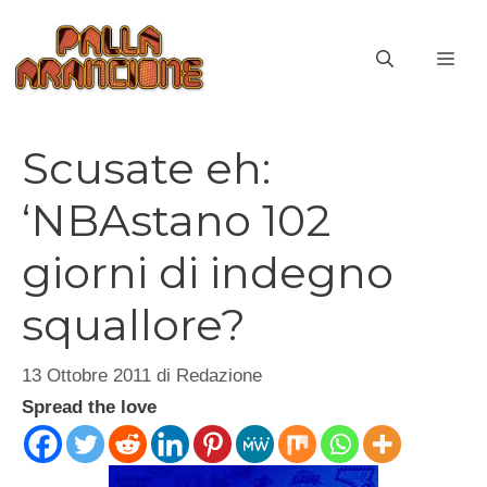
Vai
al
ME
contenuto
Scusate eh:
‘NBAstano 102
giorni di indegno
squallore?
13 Ottobre 2011
di
Redazione
Spread the love