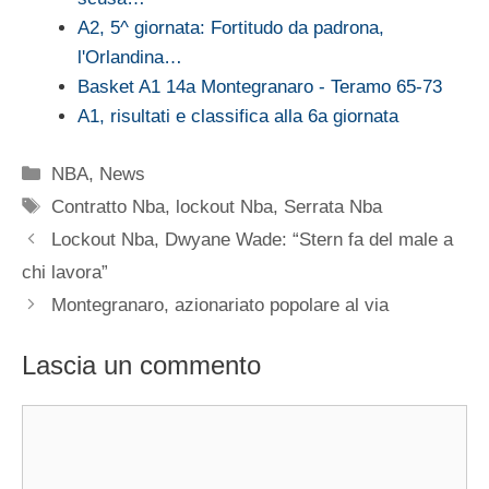
A2, 5^ giornata: Fortitudo da padrona,
l'Orlandina…
Basket A1 14a Montegranaro - Teramo 65-73
A1, risultati e classifica alla 6a giornata
Categorie
NBA
,
News
Tag
Contratto Nba
,
lockout Nba
,
Serrata Nba
Lockout Nba, Dwyane Wade: “Stern fa del male a
chi lavora”
Montegranaro, azionariato popolare al via
Lascia un commento
Commento