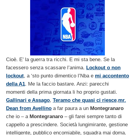
Cioè. E’ la guerra tra ricchi. E mi sta bene. Se la
facessero senza scassare l’anima.
Lockout o non
lockout
, a ‘sto punto dimentico l’Nba e
mi accontento
della A1
. Me la faccio bastare. Anzi: parecchi
momenti della prima giornata li ho proprio gustati.
Gallinari e Assago
,
Teramo che quasi ci riesce
,
mr.
Dean from Avellino
a far paura a un
Montegranaro
che io – a
Montegranaro
– gli farei sempre tanto di
cappello a prescindere. Società lungimirante, gestione
intelligente, pubblico encomiabile, squadra mai doma.