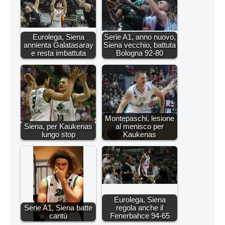
Eurolega, Siena
Serie A1, anno nuovo,
annienta Galatasaray
Siena vecchio, battuta
e resta imbattuta
Bologna 92-80
Montepaschi, lesione
Siena, per Kaukenas
al menisco per
lungo stop
Kaukenas
Eurolega, Siena
Serie A1, Siena batte
regola anche il
cantù
Fenerbahce 94-65