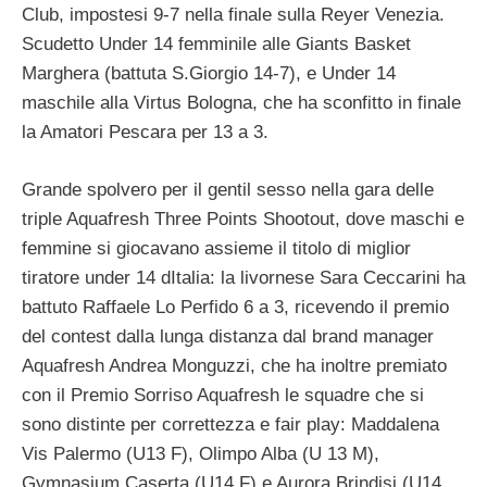
Club, impostesi 9-7 nella finale sulla Reyer Venezia.
Scudetto Under 14 femminile alle Giants Basket
Marghera (battuta S.Giorgio 14-7), e Under 14
maschile alla Virtus Bologna, che ha sconfitto in finale
la Amatori Pescara per 13 a 3.
Grande spolvero per il gentil sesso nella gara delle
triple Aquafresh Three Points Shootout, dove maschi e
femmine si giocavano assieme il titolo di miglior
tiratore under 14 dItalia: la livornese Sara Ceccarini ha
battuto Raffaele Lo Perfido 6 a 3, ricevendo il premio
del contest dalla lunga distanza dal brand manager
Aquafresh Andrea Monguzzi, che ha inoltre premiato
con il Premio Sorriso Aquafresh le squadre che si
sono distinte per correttezza e fair play: Maddalena
Vis Palermo (U13 F), Olimpo Alba (U 13 M),
Gymnasium Caserta (U14 F) e Aurora Brindisi (U14