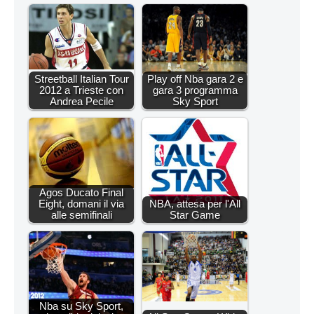
Streetball Italian Tour
Play off Nba gara 2 e
2012 a Trieste con
gara 3 programma
Andrea Pecile
Sky Sport
Agos Ducato Final
Eight, domani il via
NBA, attesa per l'All
alle semifinali
Star Game
Nba su Sky Sport,