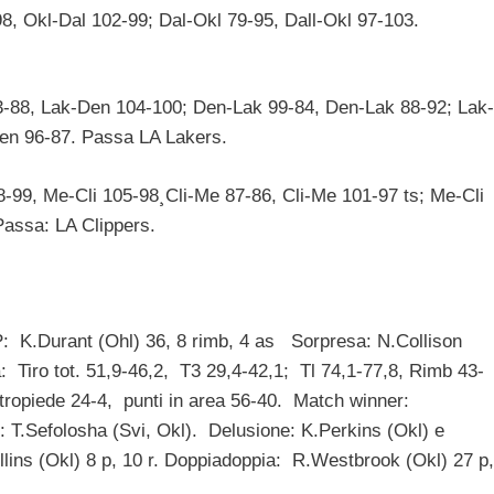
, Okl-Dal 102-99; Dal-Okl 79-95, Dall-Okl 97-103.
-88, Lak-Den 104-100; Den-Lak 99-84, Den-Lak 88-92; Lak-
en 96-87. Passa LA Lakers.
-99, Me-Cli 105-98¸Cli-Me 87-86, Cli-Me 101-97 ts; Me-Cli
Passa: LA Clippers.
: K.Durant (Ohl) 36, 8 rimb, 4 as Sorpresa: N.Collison
ca: Tiro tot. 51,9-46,2, T3 29,4-42,1; Tl 74,1-77,8, Rimb 43-
tropiede 24-4, punti in area 56-40. Match winner:
: T.Sefolosha (Svi, Okl). Delusione: K.Perkins (Okl) e
llins (Okl) 8 p, 10 r. Doppiadoppia: R.Westbrook (Okl) 27 p,