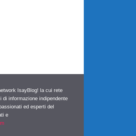
network IsayBlog! la cui rete
ci di informazione indipendente
passionati ed esperti del
ti e
om