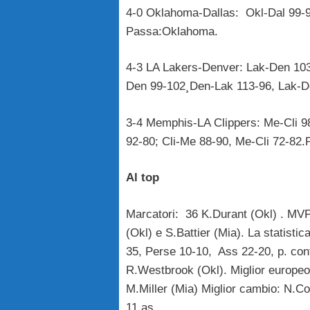
4-0 Oklahoma-Dallas: Okl-Dal 99-98
Passa:Oklahoma.
4-3 LA Lakers-Denver: Lak-Den 103
Den 99-102¸Den-Lak 113-96, Lak-D
3-4 Memphis-LA Clippers: Me-Cli 98
92-80; Cli-Me 88-90, Me-Cli 72-82.
Al top
Marcatori: 36 K.Durant (Okl) . MVP
(Okl) e S.Battier (Mia). La statisti
35, Perse 10-10, Ass 22-20, p. con
R.Westbrook (Okl). Miglior europeo
M.Miller (Mia) Miglior cambio: N.Co
11 as