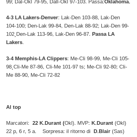
99; Dal-Okl 79-95, Dall-Okl 97-103. Passa:
Oklahoma
.
4-3 LA Lakers-Denver
: Lak-Den 103-88, Lak-Den
104-100; Den-Lak 99-84, Den-Lak 88-92; Lak-Den 99-
102¸Den-Lak 113-96, Lak-Den 96-87.
Passa LA
Lakers
.
3-4 Memphis-LA Clippers
: Me-Cli 98-99, Me-Cli 105-
98¸Cli-Me 87-86, Cli-Me 101-97 ts; Me-Cli 92-80; Cli-
Me 88-90, Me-Cli 72-82
Al top
Marcatori:
22 K.Durant (
Okl). MVP:
K.Durant
(Okl)
22 p, 6 r, 5 a. Sorpresa: il ritorno di
D.Blair
(Sas)