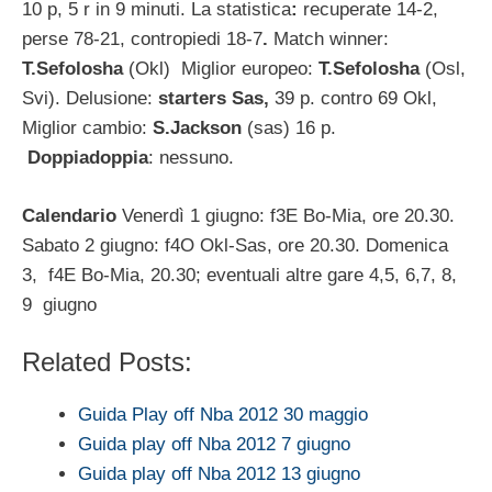
10 p, 5 r in 9 minuti. La statistica
:
recuperate 14-2,
perse 78-21, contropiedi 18-7
.
Match winner:
T.Sefolosha
(Okl) Miglior europeo:
T.Sefolosha
(Osl,
Svi). Delusione:
starters Sas,
39 p. contro 69 Okl,
Miglior cambio:
S.Jackson
(sas) 16 p.
Doppiadoppia
: nessuno.
Calendario
Venerdì 1 giugno: f3E Bo-Mia, ore 20.30.
Sabato 2 giugno: f4O Okl-Sas, ore 20.30. Domenica
3, f4E Bo-Mia, 20.30; eventuali altre gare 4,5, 6,7, 8,
9 giugno
Related Posts:
Guida Play off Nba 2012 30 maggio
Guida play off Nba 2012 7 giugno
Guida play off Nba 2012 13 giugno