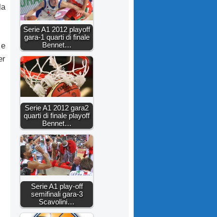
la
Serie A1 2012 playoff
gara-1 quarti di finale
Bennet…
 e
er
Serie A1 2012 gara2
quarti di finale playoff
Bennet…
Serie A1 play-off
semifinali gara-3
Scavolini…