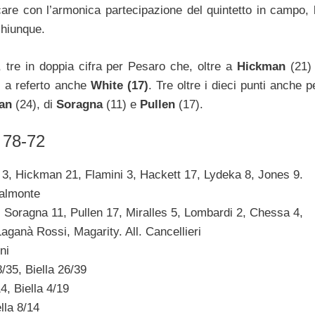
re con l’armonica partecipazione del quintetto in campo, 
chiunque.
i, tre in doppia cifra per Pesaro che, oltre a
Hickman
(21)
i a referto anche
White (17)
. Tre oltre i dieci punti anche p
an
(24), di
Soragna
(11) e
Pullen
(17).
a 78-72
3, Hickman 21, Flamini 3, Hackett 17, Lydeka 8, Jones 9.
Dalmonte
Soragna 11, Pullen 17, Miralles 5, Lombardi 2, Chessa 4,
aganà Rossi, Magarity. All. Cancellieri
ni
35, Biella 26/39
, Biella 4/19
lla 8/14