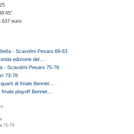
 25
39’45”
.637 euro.
Biella - Scavolini Pesaro 69-63
econda edizione del…
 - Scavolini Pesaro 75-78
ri 73-78
 quarti di finale Bennet…
i finale playoff Bennet…
ro
ts
ta 71-73