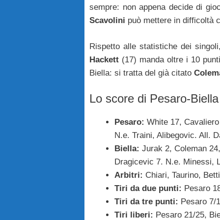
sempre: non appena decide di gioca
Scavolini
può mettere in difficoltà 
Rispetto alle statistiche dei singol
Hackett
(17) manda oltre i 10 punt
Biella: si tratta del già citato
Colem
Lo score di Pesaro-Biell
Pesaro:
White 17, Cavaliero 
N.e. Traini, Alibegovic. All. 
Biella:
Jurak 2, Coleman 24, 
Dragicevic 7. N.e. Minessi, L
Arbitri:
Chiari, Taurino, Betti
Tiri da due punti:
Pesaro 18/
Tiri da tre punti:
Pesaro 7/14
Tiri liberi:
Pesaro 21/25, Bie