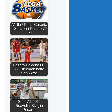
A1 6a / Pepsi Caserta
- Scavolini Pesaro 76
- 82
Pesaro-Bologna 86-
77, Hickman batte
Sanikidze
Serie A1 2012
Scavolini Siviglia
Pesaro-