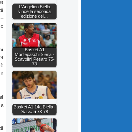
et
L'Angelico Biella
di
vince la seconda
edizione del…
 –
co
ni
Basket A1
Montepaschi Siena -
el
Scavolini Pesaro 75-
78
è
in
el
 a
Basket A1 14a Biella -
Sassari 73-78
di