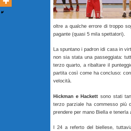
oltre a qualche errore di troppo so
pagante (quasi 5 mila spettatori).
La spuntano i padron idi casa in vir
non sia stata una passeggiata: tutt’
terzo quarto, a ribaltare il puntegg
partita così come ha concluso: conc
velocità.
Hickman e Hackett
sono stati tan
terzo parziale ha commesso più d
prendere per mano Biella e tenerla a
I 24 a referto del biellese, tutta