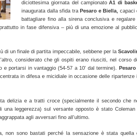
diciottesima giornata del campionato
A1 di bask
inaugurata dalla sfida tra
Pesaro e Biella,
capaci 
battagliare fino alla sirena conclusiva e regalare
prattutto in fase difensiva – più di una emozione al pubbli
tù di un finale di partita impeccabile, sebbene per la
Scavoli
altro, considerato che gli ospiti erano riusciti, nel corso d
io e portarsi in vantaggio (54-57 a 10′ dal termine).
Pesaro
entrata in difesa e micidiale in occasione delle ripartenze 
ta delizia e a tratti croce (specialmente il secondo che n
i una leggerezza) sul versante opposto è stato Coleman
ggrappata agli avversari fino all’ultimo.
via, non sono bastati perché la sensazione è stata quella 