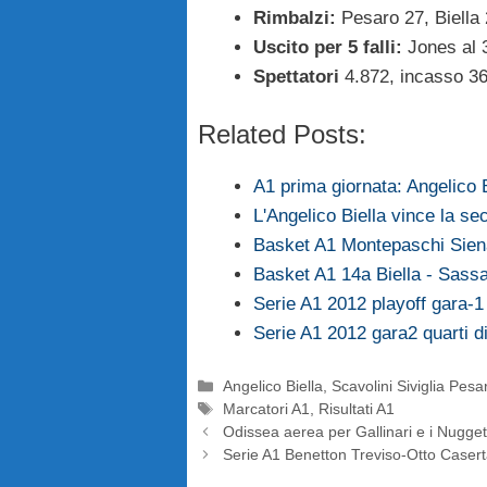
Rimbalzi:
Pesaro 27, Biella
Uscito per 5 falli:
Jones al 
Spettatori
4.872, incasso 36
Related Posts:
A1 prima giornata: Angelico 
L'Angelico Biella vince la s
Basket A1 Montepaschi Siena
Basket A1 14a Biella - Sassa
Serie A1 2012 playoff gara-1
Serie A1 2012 gara2 quarti d
Categorie
Angelico Biella
,
Scavolini Siviglia Pesa
Tag
Marcatori A1
,
Risultati A1
Odissea aerea per Gallinari e i Nugge
Serie A1 Benetton Treviso-Otto Caser