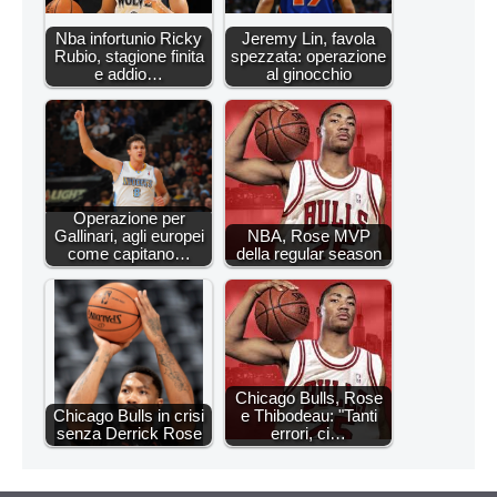
Nba infortunio Ricky
Jeremy Lin, favola
Rubio, stagione finita
spezzata: operazione
e addio…
al ginocchio
Operazione per
Gallinari, agli europei
NBA, Rose MVP
come capitano…
della regular season
Chicago Bulls, Rose
Chicago Bulls in crisi
e Thibodeau: "Tanti
senza Derrick Rose
errori, ci…