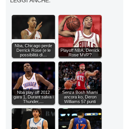
LEGGI ANCHE:
Nba, Chicago perde
Derrick Rose (e le
Playoff NBA, Derrick
possibilità di…
Rose MVP?
Nba play off 2012
Senza Bosh Miami
gara 1, Durant salva i
ancora ko, Deron
Thunder,…
Williams 57 punti