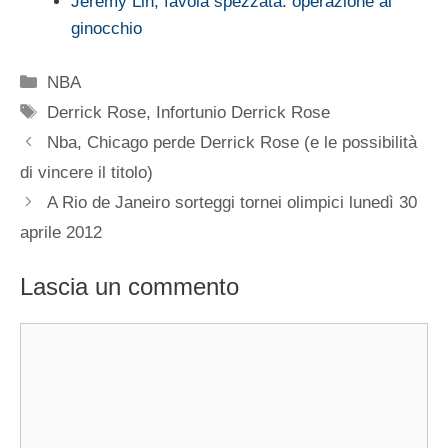
Jeremy Lin, favola spezzata: operazione al
ginocchio
Categorie
NBA
Tag
Derrick Rose
,
Infortunio Derrick Rose
Nba, Chicago perde Derrick Rose (e le possibilità
di vincere il titolo)
A Rio de Janeiro sorteggi tornei olimpici lunedì 30
aprile 2012
Lascia un commento
Commento