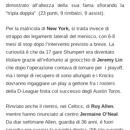
dimostrato all’altezza della sua fama sfiorando la
“tripla doppia” (23 punti, 9 rimbalzi, 9 assist).
Per la matricola di
New York,
si tratta invece di
strappo dei legamenti laterali del menisco, con 6-8
mesi di stop dopo l’intervento previsto a breve. La
curiosità è che da 17 gare Shumpert era diventato
titolare grazie all’infortunio al ginocchio di
Jeremy Lin
che dopo l’operazione contava di tornare per i playoff,
ma i tempi di recupero di sono allungati e i Knicks
dovranno ingaggiare un play a gettone fra i rosters
della D-League finita col successo degli Austin Toros.
Rinviato anche il rientro, nei Celtics, di
Roy Allen
,
mentre hanno rinunciato al centro
Jermaine O’Neal
.
Da due settimane Allen, guardia di 36 anni, è fuori
squadra per curarsi la caviglia destra. “Mi sto curando