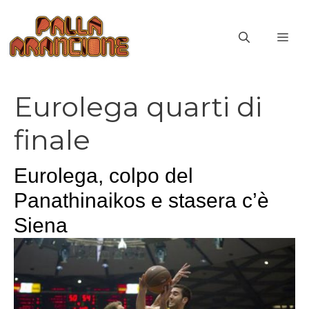
Vai
al
ME
contenuto
Eurolega quarti di
finale
Eurolega, colpo del
Panathinaikos e stasera c’è
Siena