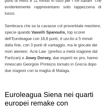
punti di Ress e 11 minuti in tutto per i tre italiani che
evidentemente rappresentano solo tappezzeria di
lusso.
Sembrava che
se la cavasse col proverbiale mestiere,
specie quando
Vassilli Spanoulis,
top scorer
dell’Euroleague con 18,8 punti, è uscito a 5 minuti
dalla fine, con 3 punti di vantaggio, ma le giocate dei
mori ateniesi Acie Law (pre4so a metà stagione dal
Partizan) e
Josey Dorsey,
due esperti ex pro, hanno
innescato Georgios Printezis tornato in Grecia dopo
due stagioni con la maglia di Malaga.
Euroleagua Siena nei quarti
europei remake con