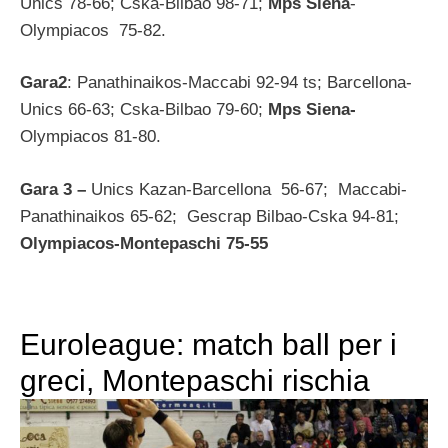
Unics 78-66; Cska-Bilbao 98-71;
Mps Siena
-
Olympiacos 75-82.
Gara2
: Panathinaikos-Maccabi 92-94 ts; Barcellona-
Unics 66-63; Cska-Bilbao 79-60;
Mps Siena-
Olympiacos 81-80.
Gara 3 –
Unics Kazan-Barcellona 56-67; Maccabi-
Panathinaikos 65-62; Gescrap Bilbao-Cska 94-81;
Olympiacos-Montepaschi 75-55
Euroleague: match ball per i
greci, Montepaschi rischia