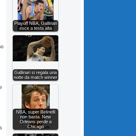
Playoff NBA, Gallinari
esce a testa alta
mo
Gallinari si regala una
notte da match winner
e
NBA, super Belinelli
non basta. New
Orleans perde a
Chicago
s