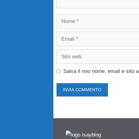
Nome
Email
Sito
web
Salva il mio nome, email e sito