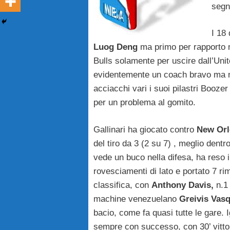
segn
I 18
Luog Deng
ma primo per rapporto m
Bulls solamente per uscire dall’Unit
evidentemente un coach bravo ma n
acciacchi vari i suoi pilastri Booze
per un problema al gomito.
Gallinari ha giocato contro
New Orl
del tiro da 3 (2 su 7) , meglio dent
vede un buco nella difesa, ha reso i
rovesciamenti di lato e portato 7 ri
classifica, con
Anthony Davis,
n.1 
machine venezuelano
Greivis Vas
bacio, come fa quasi tutte le gare. 
sempre con successo, con 30’ vitto