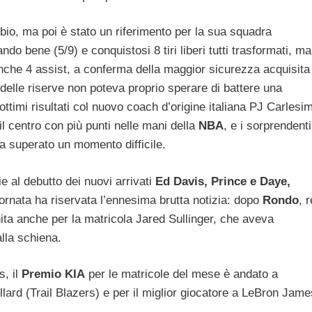
o, ma poi è stato un riferimento per la sua squadra
ndo bene (5/9) e conquistosi 8 tiri liberi tutti trasformati, ma
nche 4 assist, a conferma della maggior sicurezza acquisita
o delle riserve non poteva proprio sperare di battere una
ttimi risultati col nuovo coach d’origine italiana PJ Carlesi
il centro con più punti nelle mani della
NBA
, e i sorprendenti
a superato un momento difficile.
e al debutto dei nuovi arrivati
Ed Davis, Prince e Daye,
ornata ha riservata l’ennesima brutta notizia: dopo
Rondo
, r
finita anche per la matricola Jared Sullinger, che aveva
lla schiena.
s, il
Premio KIA
per le matricole del mese è andato a
lard (Trail Blazers) e per il miglior giocatore a LeBron Jame