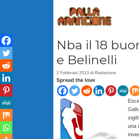
Vai
al
contenuto
Nba il 18 buo
e Belinelli
2 Febbraio 2013
di
Redazione
Spread the love
Esce 
Gall
sigil
una 
inve