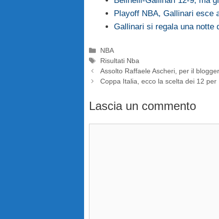
Belinelli-Gallinari 12-9, ma g
Playoff NBA, Gallinari esce a
Gallinari si regala una notte
Categorie
NBA
Tag
Risultati Nba
Assolto Raffaele Ascheri, per il blogge
Coppa Italia, ecco la scelta dei 12 pe
Lascia un commento
Commento