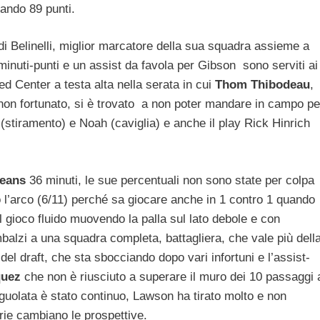
ando 89 punti.
 di Belinelli, miglior marcatore della sua squadra assieme a
inuti-punti e un assist da favola per Gibson sono serviti ai
ed Center a testa alta nella serata in cui
Thom Thibodeau
,
on fortunato, si è trovato a non poter mandare in campo pe
r (stiramento) e Noah (caviglia) e anche il play Rick Hinrich
eans
36 minuti, le sue percentuali non sono state per colpa
ro l’arco (6/11) perché sa giocare anche in 1 contro 1 quando
l gioco fluido muovendo la palla sul lato debole e con
mbalzi a una squadra completa, battagliera, che vale più dell
del draft, che sta sbocciando dopo vari infortuni e l’assist-
quez
che non è riusciuto a superare il muro dei 10 passaggi 
Iguolata è stato continuo, Lawson ha tirato molto e non
rie cambiano le prospettive.