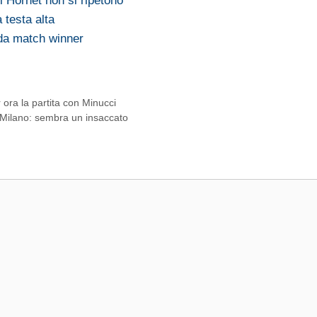
li Hornet non si ripetono
 testa alta
 da match winner
r ora la partita con Minucci
r Milano: sembra un insaccato