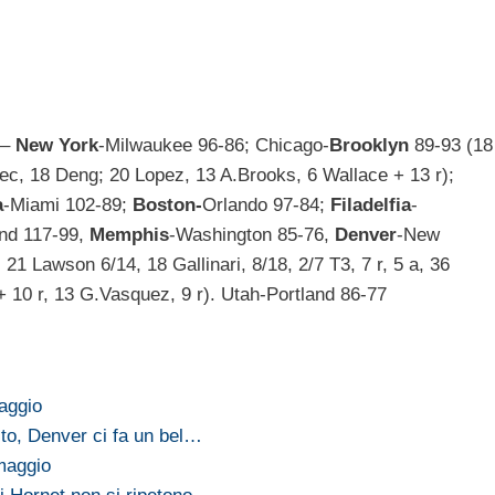
 –
New York
-Milwaukee 96-86; Chicago-
Brooklyn
89-93 (18
, 2 rec, 18 Deng; 20 Lopez, 13 A.Brooks, 6 Wallace + 13 r);
a
-Miami 102-89;
Boston-
Orlando 97-84;
Filadelfia
-
nd 117-99,
Memphis
-Washington 85-76,
Denver
-New
21 Lawson 6/14, 18 Gallinari, 8/18, 2/7 T3, 7 r, 5 a, 36
+ 10 r, 13 G.Vasquez, 9 r). Utah-Portland 86-77
aggio
to, Denver ci fa un bel…
maggio