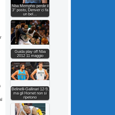
Nba Memphis perde il
3° posto, Denver ci fa
un bel…
r
Guida play off Nba
2012 11 maggio
a
Belinelli-Gallinari 12-9,
ma gli Hornet non si
ripetono
al