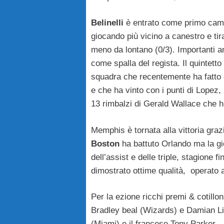
Belinelli
è entrato come primo cambi
giocando più vicino a canestro e tira
meno da lontano (0/3). Importanti a
come spalla del regista. Il quintett
squadra che recentemente ha fatto o
e che ha vinto con i punti di Lopez, 
13 rimbalzi di Gerald Wallace che h
Memphis è tornata alla vittoria grazi
Boston
ha battuto Orlando ma la gi
dell’assist e delle triple, stagione 
dimostrato ottime qualità, operato a
Per la ezione ricchi premi & cotillon
Bradley beal (Wizards) e Damian Lil
(Miami) e il francese Tony Parker
.