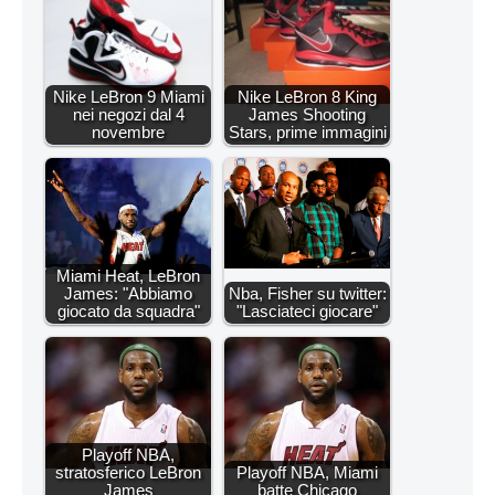
Nike LeBron 9 Miami
Nike LeBron 8 King
nei negozi dal 4
James Shooting
novembre
Stars, prime immagini
Miami Heat, LeBron
James: "Abbiamo
Nba, Fisher su twitter:
giocato da squadra"
"Lasciateci giocare"
Playoff NBA,
stratosferico LeBron
Playoff NBA, Miami
James
batte Chicago