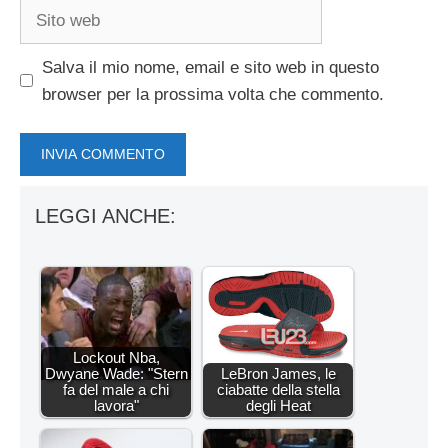
Sito
web
Salva il mio nome, email e sito web in questo
browser per la prossima volta che commento.
LEGGI ANCHE:
Lockout Nba,
Dwyane Wade: "Stern
LeBron James, le
fa del male a chi
ciabatte della stella
lavora"
degli Heat