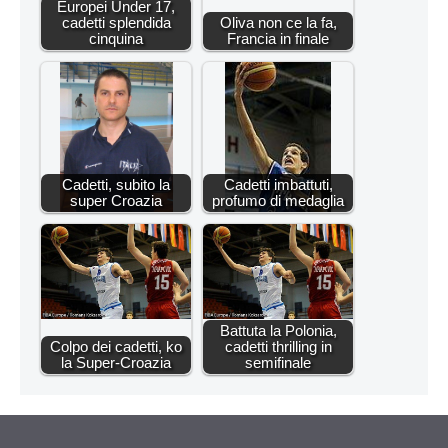
Europei Under 17,
cadetti splendida
Oliva non ce la fa,
cinquina
Francia in finale
Cadetti, subito la
Cadetti imbattuti,
super Croazia
profumo di medaglia
Battuta la Polonia,
Colpo dei cadetti, ko
cadetti thrilling in
la Super-Croazia
semifinale