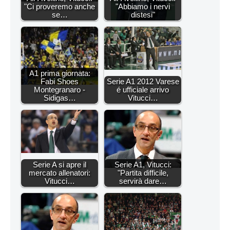
"Ci proveremo anche
"Abbiamo i nervi
se…
distesi"
A1 prima giornata:
Fabi Shoes
Serie A1 2012 Varese
Montegranaro -
é ufficiale arrivo
Sidigas…
Vitucci…
Serie A si apre il
Serie A1, Vitucci:
mercato allenatori:
"Partita difficile,
Vitucci…
servirà dare…