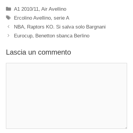
Categorie
A1 2010/11
,
Air Avellino
Tag
Ercolino Avellino
,
serie A
NBA, Raptors KO. Si salva solo Bargnani
Eurocup, Benetton sbanca Berlino
Lascia un commento
Commento