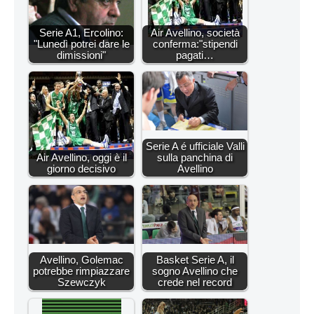
Serie A1, Ercolino:
Air Avellino, società
"Lunedì potrei dare le
conferma:"stipendi
dimissioni"
pagati…
Serie A é ufficiale Valli
Air Avellino, oggi è il
sulla panchina di
giorno decisivo
Avellino
Avellino, Golemac
Basket Serie A, il
potrebbe rimpiazzare
sogno Avellino che
Szewczyk
crede nel record