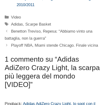
2010/2011
Categorie
Video
Tag
Adidas
,
Scarpe Basket
Benetton Treviso, Repesa: “Abbiamo vinto una
battaglia, non la guerra”
Playoff NBA, Miami stende Chicago. Finale vicina
1 commento su “Adidas
AdiZero Crazy Light, la scarpa
più leggera del mondo
[VIDEO]”
Pingback:
Adidas AdiZero Crazy Light, lo spot con il