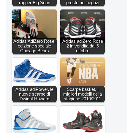
rapper Big Sean
presto nei negozi
Adidas AdiZero Rose,
Adidas adiZero Rose
edizione speciale
2 in vendita dal 6
Chicago Bears
ottobre
Adidas adiPower, le
Scarpe basket, i
nuove scarpe di
migliori modelli della
Dwight Howard
stagione 2010/2011