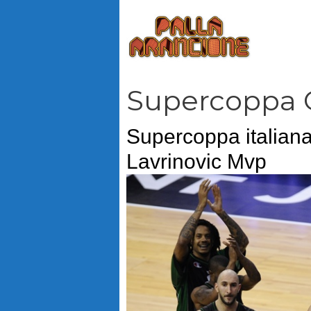
Vai
al
contenuto
Supercoppa 
Supercoppa italiana
Lavrinovic Mvp