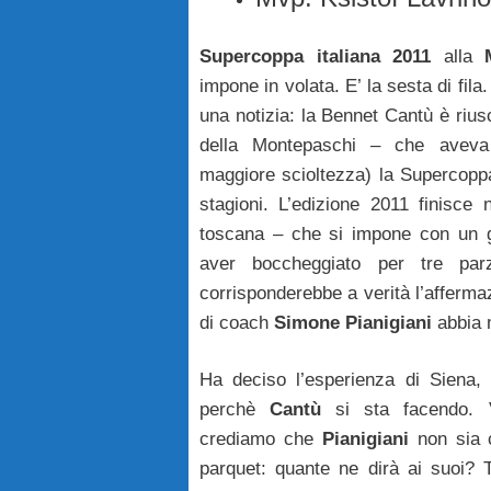
Supercoppa italiana 2011
alla
impone in volata. E’ la sesta di fila.
una notizia: la Bennet Cantù è riusc
della Montepaschi – che aveva
maggiore scioltezza) la Supercoppa
stagioni. L’edizione 2011 finisce
toscana – che si impone con un gr
aver boccheggiato per tre pa
corrisponderebbe a verità l’affermaz
di coach
Simone Pianigiani
abbia m
Ha deciso l’esperienza di Siena
perchè
Cantù
si sta facendo. V
crediamo che
Pianigiani
non sia c
parquet: quante ne dirà ai suoi? T