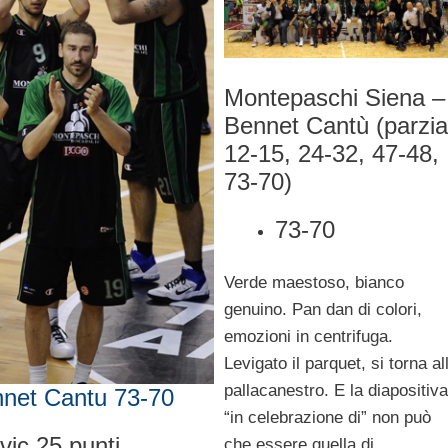
Montepaschi Siena –
Bennet Cantù (parzial
12-15, 24-32, 47-48,
73-70)
73-70
Verde maestoso, bianco
genuino. Pan dan di colori,
emozioni in centrifuga.
Levigato il parquet, si torna al
pallacanestro. E la diapositiva
nnet Cantu 73-70
“in celebrazione di” non può
vic 25 punti
che essere quella di