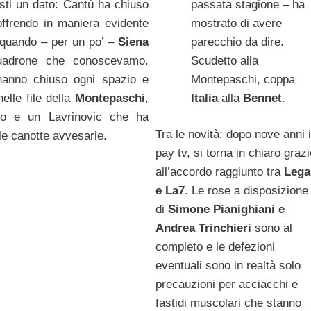
passata stagione – ha
asti un dato: Cantù ha chiuso
mostrato di avere
soffrendo in maniera evidente
parecchio da dire.
e quando – per un po’ –
Siena
Scudetto alla
quadrone che conoscevamo.
Montepaschi, coppa
 hanno chiuso ogni spazio e
Italia
alla
Bennet
.
nelle file della
Montepaschi
,
o e un Lavrinovic che ha
Tra le novità: dopo nove anni 
 le canotte avvesarie.
pay tv, si torna in chiaro grazi
all’accordo raggiunto tra
Lega
e La7
. Le rose a disposizione
di
Simone Pianighiani e
Andrea Trinchieri
sono al
completo e le defezioni
eventuali sono in realtà solo
precauzioni per acciacchi e
fastidi muscolari che stanno