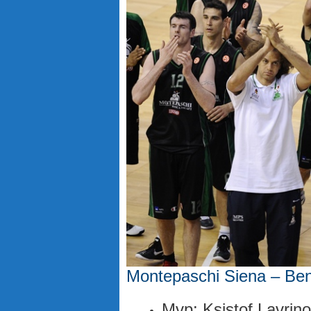
Montepaschi Siena – Be
Mvp: Ksistof Lavrino