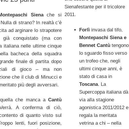
Sienafestante per il tricolore
2011.
Montepaschi Siena
che si
 Nulla di strano? In realtà c’è
Forlì
invasa dal tifo,
ita ad arginare lo strapotere
Montepaschi Siena e
 già conquistato (ma con
Bennet Cantù
tengono
 italiana nelle ultime cinque
lo sguardo fisso verso
 nella bacheca della squadra
un trofeo che, negli
ande finale di partita dopo
ultimi cinque anni, è
rziali di gioco – ma non
stato di casa in
ione che il club di Minucci e
Toscana
. La
eritato più degli avversari.
Supercoppa italiana dà 
via alla stagione
, quella che manca a
Cantù
agonistica 2011/2012 e
errà. A conferma di ciò,
regala la meritata
ontento di quanto visto sul
vetrina a chi – nella
roppo lenti, fuori posizione,