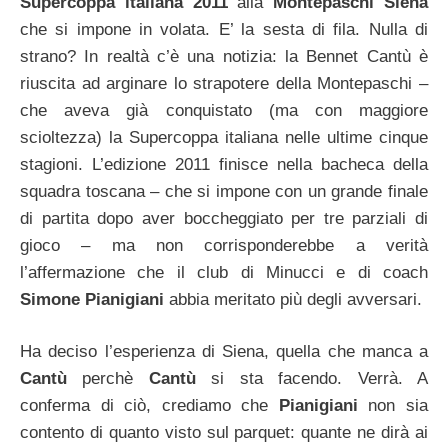
Supercoppa italiana 2011
alla
Montepaschi Siena
che si impone in volata. E’ la sesta di fila. Nulla di
strano? In realtà c’è una notizia: la Bennet Cantù è
riuscita ad arginare lo strapotere della Montepaschi –
che aveva già conquistato (ma con maggiore
scioltezza) la Supercoppa italiana nelle ultime cinque
stagioni. L’edizione 2011 finisce nella bacheca della
squadra toscana – che si impone con un grande finale
di partita dopo aver boccheggiato per tre parziali di
gioco – ma non corrisponderebbe a verità
l’affermazione che il club di Minucci e di coach
Simone Pianigiani
abbia meritato più degli avversari.
Ha deciso l’esperienza di Siena, quella che manca a
Cantù
perchè
Cantù
si sta facendo. Verrà. A
conferma di ciò, crediamo che
Pianigiani
non sia
contento di quanto visto sul parquet: quante ne dirà ai