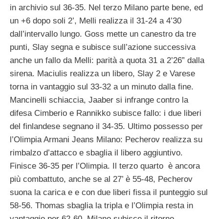
in archivio sul 36-35. Nel terzo Milano parte bene, ed
un +6 dopo soli 2’, Melli realizza il 31-24 a 4’30
dall’intervallo lungo. Goss mette un canestro da tre
punti, Slay segna e subisce sull’azione successiva
anche un fallo da Melli: parità a quota 31 a 2’26” dalla
sirena. Maciulis realizza un libero, Slay 2 e Varese
torna in vantaggio sul 33-32 a un minuto dalla fine.
Mancinelli schiaccia, Jaaber si infrange contro la
difesa Cimberio e Rannikko subisce fallo: i due liberi
del finlandese segnano il 34-35. Ultimo possesso per
l’Olimpia Armani Jeans Milano: Pecherov realizza su
rimbalzo d’attacco e sbaglia il libero aggiuntivo.
Finisce 36-35 per l’Olimpia. Il terzo quarto è ancora
più combattuto, anche se al 27’ è 55-48, Pecherov
suona la carica e e con due liberi fissa il punteggio sul
58-56. Thomas sbaglia la tripla e l’Olimpia resta in
vantaggio per 62-60. Milano subisce il ritorno