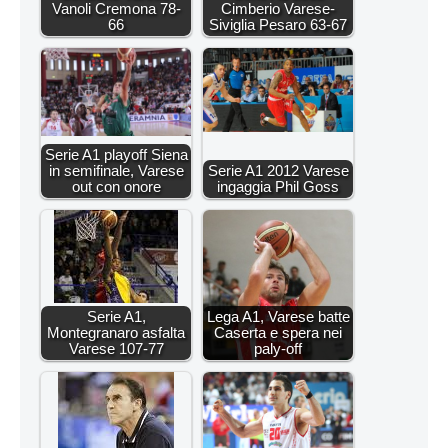
Vanoli Cremona 78-
Cimberio Varese-
66
Siviglia Pesaro 63-67
Serie A1 playoff Siena
in semifinale, Varese
Serie A1 2012 Varese
out con onore
ingaggia Phil Goss
Serie A1,
Lega A1, Varese batte
Montegranaro asfalta
Caserta e spera nei
Varese 107-77
paly-off