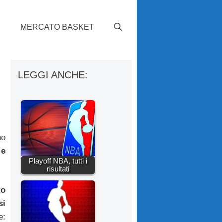
S
MERCATO BASKET
LEGGI ANCHE:
no
 e
Playoff NBA, tutti i
risultati
to
si
e: