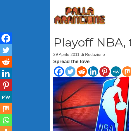
Vai
al
contenuto
Playoff NBA, tu
29 Aprile 2011
di
Redazione
Spread the love