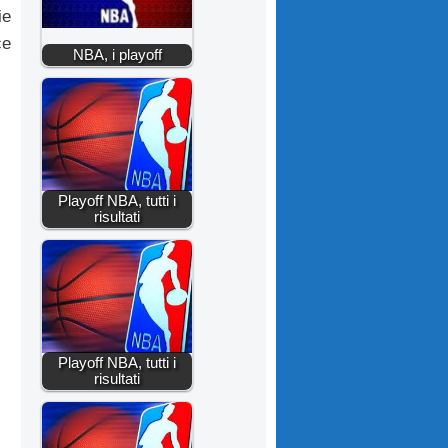
ie
ce
NBA, i playoff
Playoff NBA, tutti i
risultati
Playoff NBA, tutti i
risultati