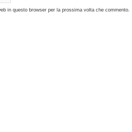
 web in questo browser per la prossima volta che commento.