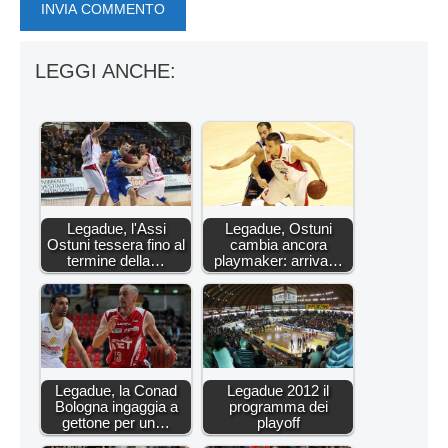
LEGGI ANCHE:
Legadue, l'Assi
Legadue, Ostuni
Ostuni tessera fino al
cambia ancora
termine della…
playmaker: arriva…
Legadue, la Conad
Legadue 2012 il
Bologna ingaggia a
programma dei
gettone per un…
playoff