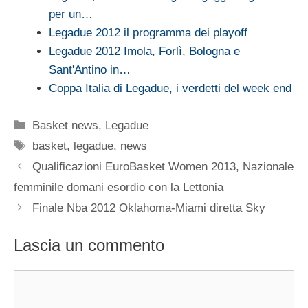
per un…
Legadue 2012 il programma dei playoff
Legadue 2012 Imola, Forlì, Bologna e
Sant'Antino in…
Coppa Italia di Legadue, i verdetti del week end
Categorie
Basket news
,
Legadue
Tag
basket
,
legadue
,
news
Qualificazioni EuroBasket Women 2013, Nazionale
femminile domani esordio con la Lettonia
Finale Nba 2012 Oklahoma-Miami diretta Sky
Lascia un commento
Commento