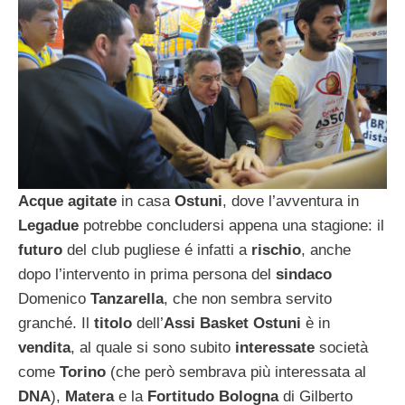
Acque agitate
in casa
Ostuni
, dove l’avventura in
Legadue
potrebbe concludersi appena una stagione: il
futuro
del club pugliese é infatti a
rischio
, anche
dopo l’intervento in prima persona del
sindaco
Domenico
Tanzarella
, che non sembra servito
granché. Il
titolo
dell’
Assi
Basket Ostuni
è in
vendita
, al quale si sono subito
interessate
società
come
Torino
(che però sembrava più interessata al
DNA
),
Matera
e la
Fortitudo Bologna
di Gilberto