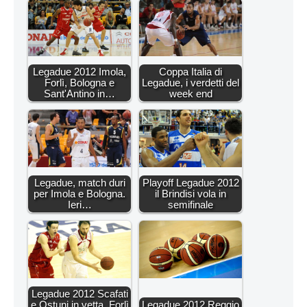
Legadue 2012 Imola,
Coppa Italia di
Forlì, Bologna e
Legadue, i verdetti del
Sant'Antino in…
week end
Legadue, match duri
Playoff Legadue 2012
per Imola e Bologna.
il Brindisi vola in
Ieri…
semifinale
Legadue 2012 Scafati
e Ostuni in vetta, Forlì
Legadue 2012 Reggio