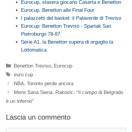
Eurocup, stasera giocano Caserta e Benetton
Eurocup, Benetton alle Final Four
I palazzetti del basket: il Palaverde di Treviso
Eurocup: Benetton Treviso - Spartak San
Pietroburgo 78-87
Serie A1, la Benetton supera di orgoglio la
Lottomatica
Categorie
Benetton Treviso
,
Eurocup
Tag
euro cup
NBA, Toronto perde ancora
Mens Sana Siena, Rakovic: “Il campo di Belgrado
è un inferno”
Lascia un commento
Commento