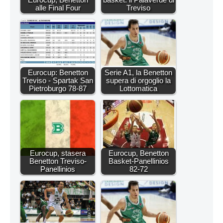
alle Final Four
Treviso
Eurocup: Benetton
Serie A1, la Benetton
Treviso - Spartak San
supera di orgoglio la
Pietroburgo 78-87
Lottomatica
Eurocup, stasera
Eurocup, Benetton
Benetton Treviso-
Basket-Panellinios
Panellinios
82-72