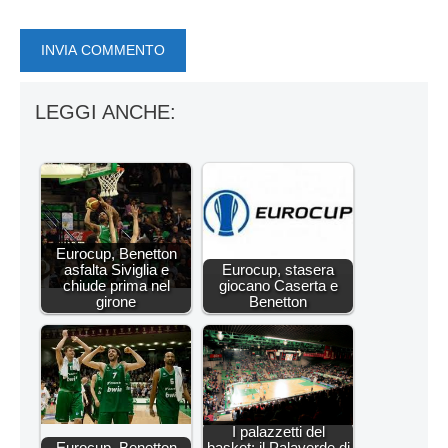
LEGGI ANCHE:
Eurocup, Benetton
asfalta Siviglia e
Eurocup, stasera
chiude prima nel
giocano Caserta e
girone
Benetton
I palazzetti del
Eurocup, Benetton
basket: il Palaverde di