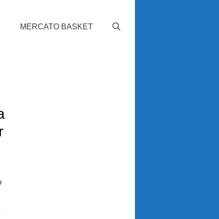
S
MERCATO BASKET
a
r
o
a