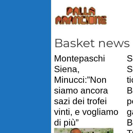
Vai
al
contenuto
Basket news
Montepaschi
S
Siena,
S
Minucci:”Non
t
siamo ancora
B
sazi dei trofei
p
vinti, e vogliamo
g
di più”
B