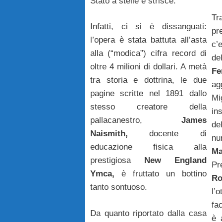
Stato a stelle e strisce.
Tr
Infatti, ci si è dissanguati:
pr
l’opera è stata battuta all’asta
c’
alla (“modica”) cifra record di
d
oltre 4 milioni di dollari. A metà
Fe
tra storia e dottrina, le due
ag
pagine scritte nel 1891 dallo
Mi
stesso creatore della
in
pallacanestro,
James
de
Naismith,
docente di
n
educazione fisica alla
Ma
prestigiosa
New England
Pr
Ymca,
è fruttato un bottino
Ro
tanto sontuoso.
l’
fa
Da quanto riportato dalla casa
è 