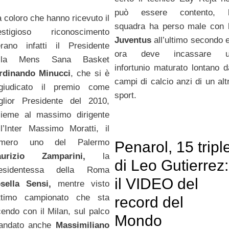
può essere contento, 
a coloro che hanno ricevuto il
squadra ha perso male con 
estigioso riconoscimento
Juventus
all’ultimo secondo 
erano infatti il Presidente
ora deve incassare u
ella Mens Sana Basket
infortunio maturato lontano d
rdinando Minucci
, che si è
campi di calcio anzi di un alt
giudicato il premio come
sport.
glior Presidente del 2010,
sieme al massimo dirigente
ll’Inter Massimo Moratti, il
umero uno del Palermo
Penarol, 15 tripl
urizio Zamparini,
la
di Leo Gutierrez:
esidentessa della Roma
il VIDEO del
sella Sensi,
mentre visto
ottimo campionato che sta
record del
cendo con il Milan, sul palco
Mondo
andato anche
Massimiliano