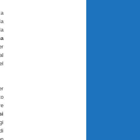
za
a
a
a
er
al
el
r
to
re
si
gi
di
on