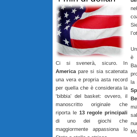
de
ne
co
Si
l’
Un
è 
Ci si svenerà, sicuro. In
Ba
America
pare si sia scatenata
pr
una vera e propria asta record
la
per quella che è considerata la
Sp
‘bibbia’ del basket: ovvero, il
Be
manoscritto originale che
ma
riporta le
13 regole principali
sa
di uno dei giochi che
nu
maggiormente appassiona lo
Mo