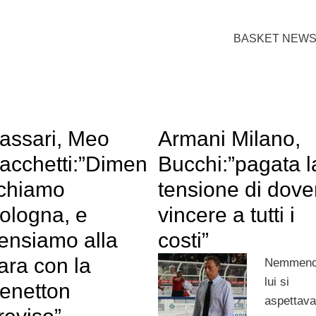
BASKET NEW
assari, Meo
Armani Milano,
acchetti:”Dimen
Bucchi:”pagata l
ichiamo
tensione di dove
ologna, e
vincere a tutti i
ensiamo alla
costi”
ara con la
Nemmen
lui si
enetton
aspettav