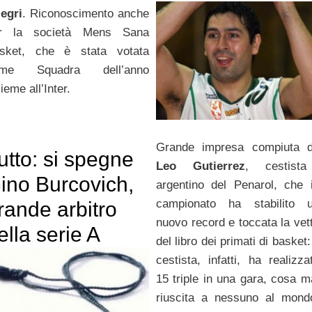
legri
. Riconoscimento anche
r la società Mens Sana
sket, che è stata votata
ome Squadra dell’anno
ieme all’Inter.
Grande impresa compiuta 
utto: si spegne
Leo Gutierrez
, cestista
ino Burcovich,
argentino del Penarol, che 
campionato ha stabilito 
rande arbitro
nuovo record e toccata la vet
ella serie A
del libro dei primati di basket: 
cestista, infatti, ha realizza
15 triple in una gara, cosa m
riuscita a nessuno al mond