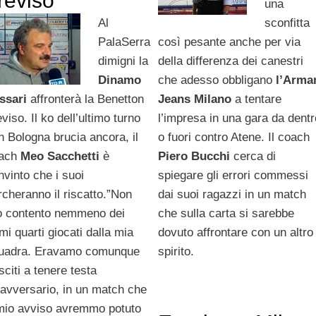
reviso”
una
Al
sconfitta
PalaSerra
così pesante anche per via
dimigni la
della differenza dei canestri
Dinamo
che adesso obbligano
l’Arma
ssari
affronterà la Benetton
Jeans Milano
a tentare
viso. Il ko dell’ultimo turno
l’impresa in una gara da dentr
n Bologna brucia ancora, il
o fuori contro Atene. Il coach
ach
Meo Sacchetti
è
Piero Bucchi
cerca di
nvinto che i suoi
spiegare gli errori commessi
rcheranno il riscatto.”Non
dai suoi ragazzi in un match
o contento nemmeno dei
che sulla carta si sarebbe
mi quarti giocati dalla mia
dovuto affrontare con un altro
uadra. Eravamo comunque
spirito.
sciti a tenere testa
l’avversario, in un match che
mio avviso avremmo potuto