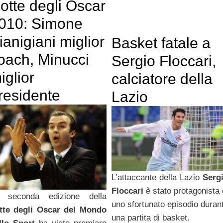
otte degli Oscar
010: Simone
ianigiani miglior
Basket fatale a
oach, Minucci
Sergio Floccari,
iglior
calciatore della
residente
Lazio
L’attaccante della Lazio
Serg
Floccari
è stato protagonista 
 seconda edizione della
uno sfortunato episodio duran
tte degli Oscar del Mondo
una partita di basket.