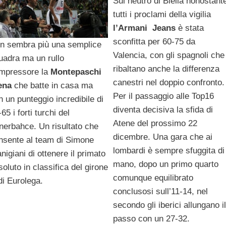
Sul neutro di Biella nonostant
tutti i proclami della vigilia
l’Armani Jeans
è stata
sconfitta per 60-75 da
n sembra più una semplice
Valencia, con gli spagnoli che
uadra ma un rullo
ribaltano anche la differenza
mpressore la
Montepaschi
canestri nel doppio confronto.
ena
che batte in casa ma
Per il passaggio alle Top16
n un punteggio incredibile di
diventa decisiva la sfida di
65 i forti turchi del
Atene del prossimo 22
nerbahce. Un risultato che
dicembre. Una gara che ai
nsente al team di Simone
lombardi è sempre sfuggita di
nigiani di ottenere il primato
mano, dopo un primo quarto
soluto in classifica del girone
comunque equilibrato
di Eurolega.
conclusosi sull’11-14, nel
secondo gli iberici allungano il
passo con un 27-32.