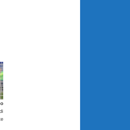
io
di
te