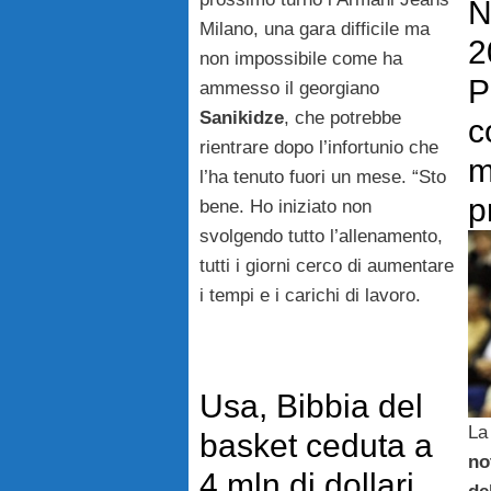
N
Milano, una gara difficile ma
2
non impossibile come ha
P
ammesso il georgiano
Sanikidze
, che potrebbe
c
rientrare dopo l’infortunio che
m
l’ha tenuto fuori un mese. “Sto
p
bene. Ho iniziato non
svolgendo tutto l’allenamento,
tutti i giorni cerco di aumentare
i tempi e i carichi di lavoro.
Usa, Bibbia del
La
basket ceduta a
no
4 mln di dollari