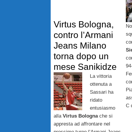
Virtus Bologna,
No
contro l’Armani
sq
co
Jeans Milano
Si
torna dopo un
co
mese Sanikidze
94-
Fe
La vittoria
co
ottenuta a
Pia
Sassari ha
as
ridato
C 
entusiasmo
alla
Virtus Bologna
che si
appresta ad affrontare nel
prossimo turno l’Armani Jeans