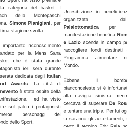
llo Sport
ha visto premiare
lla categoria del basket il
Un’esibizione in beneficien
ach della Montepaschi
organizzata dall
ena,
Simone Pianigiani,
per
Palalottomatica
per l
ottima stagione svolta.
manifestazione benefica
Rom
e Lazio
scende in campo p
 importante riconoscimento
raccogliere fondi destinati 
andato per la Mens Sana
Programma alimentare n
sket che è stata grande
Mondo.
otagonista ieri sera durante
 serata dedicata degli
Italian
Ebbene il bombe
ort Awards
. La città di
bianconceleste si è infortuna
nevento
è stata ospite della
alla caviglia sinistra ment
nifestazione, ed ha visto
cercava di superare
De Ros
lire sul palco i protagonisti
e tentare una tripla. Per lui og
merosi personaggi del
ci saranno gli accertamenti, 
ndo dello Sport.
certo il tecnico Edy Reja n