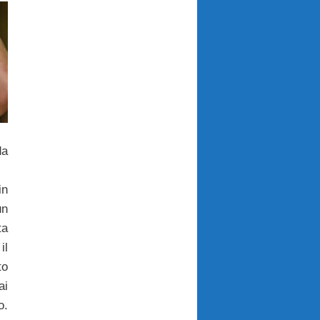
da
in
un
ta
il
to
ai
o.