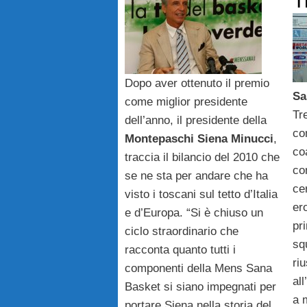
T
Dopo aver ottenuto il premio
Sa
come miglior presidente
Tre
dell’anno, il presidente della
co
Montepaschi Siena Minucci
,
co
traccia il bilancio del 2010 che
co
se ne sta per andare che ha
ce
visto i toscani sul tetto d’Italia
er
e d’Europa. “Si è chiuso un
pri
ciclo straordinario che
sq
racconta quanto tutti i
riu
componenti della Mens Sana
al
Basket si siano impegnati per
a 
portare Siena nella storia del