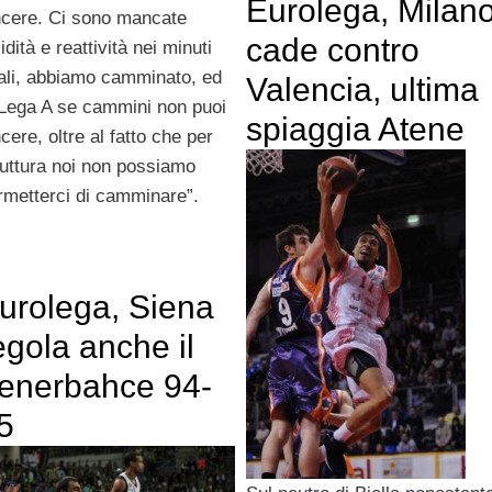
Eurolega, Milan
ncere. Ci sono mancate
cade contro
idità e reattività nei minuti
nali, abbiamo camminato, ed
Valencia, ultima
 Lega A se cammini non puoi
spiaggia Atene
cere, oltre al fatto che per
ruttura noi non possiamo
rmetterci di camminare”.
urolega, Siena
egola anche il
enerbahce 94-
5