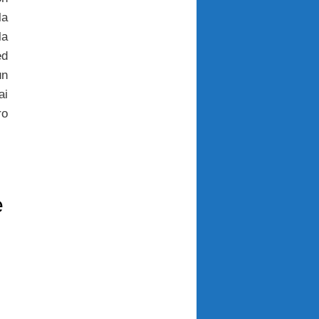
la
la
ed
n
ai
ro
e