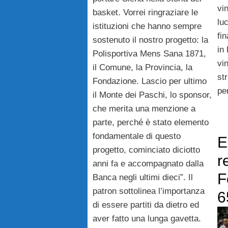
vi
basket. Vorrei ringraziare le
luc
istituzioni che hanno sempre
fi
sostenuto il nostro progetto: la
in
Polisportiva Mens Sana 1871,
vin
il Comune, la Provincia, la
st
Fondazione. Lascio per ultimo
pe
il Monte dei Paschi, lo sponsor,
che merita una menzione a
parte, perché è stato elemento
fondamentale di questo
E
progetto, cominciato diciotto
r
anni fa e accompagnato dalla
F
Banca negli ultimi dieci”. Il
patron sottolinea l’importanza
6
di essere partiti da dietro ed
aver fatto una lunga gavetta.