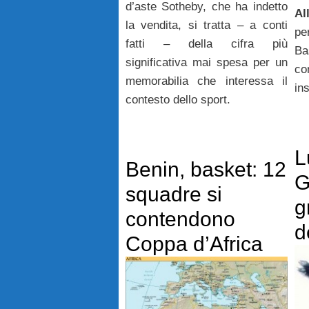
d’aste Sotheby, che ha indetto
Al
la vendita, si tratta – a conti
pe
fatti – della cifra più
Ba
significativa mai spesa per un
c
memorabilia che interessa il
ins
contesto dello sport.
L
Benin, basket: 12
G
squadre si
g
contendono
d
Coppa d’Africa