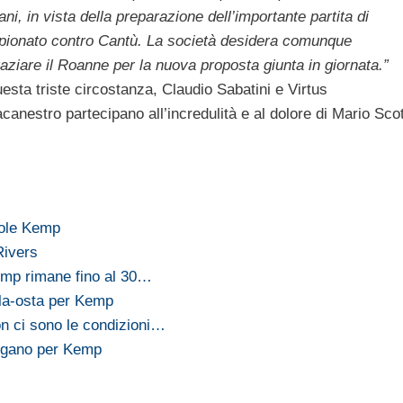
ni, in vista della preparazione dell’importante partita di
ionato contro Cantù. La società desidera comunque
raziare il Roanne per la nuova proposta giunta in giornata.”
uesta triste circostanza, Claudio Sabatini e Virtus
acanestro partecipano all’incredulità e al dolore di Mario Scot
uole Kemp
Rivers
Kemp rimane fino al 30…
lla-osta per Kemp
on ci sono le condizioni…
tigano per Kemp