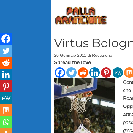
Vai
al
contenuto
Virtus Bolog
20 Gennaio 2011
di
Redazione
Spread the love
Cont
che 
Roan
Oggi
attr
posi
gioc