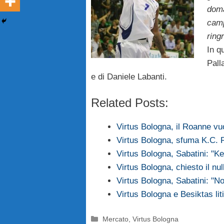
doma
camp
ring
In q
Pall
e di Daniele Labanti.
Related Posts:
Virtus Bologna, il Roanne v
Virtus Bologna, sfuma K.C. 
Virtus Bologna, Sabatini: "
Virtus Bologna, chiesto il nu
Virtus Bologna, Sabatini: "N
Virtus Bologna e Besiktas li
Categorie
Mercato
,
Virtus Bologna