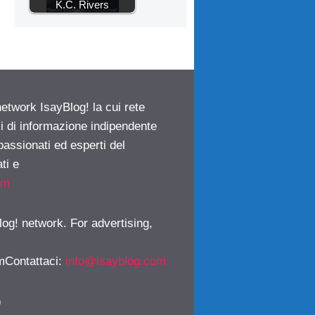
K.C. Rivers
network IsayBlog! la cui rete
ci di informazione indipendente
passionati ed esperti del
ti e
om
log! network. For advertising,
mContattaci
:
info@isayblog.com
)