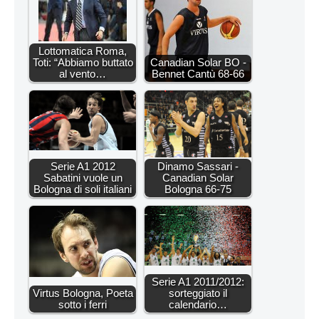
Lottomatica Roma,
Toti: “Abbiamo buttato
Canadian Solar BO -
al vento…
Bennet Cantù 68-66
Serie A1 2012
Dinamo Sassari -
Sabatini vuole un
Canadian Solar
Bologna di soli italiani
Bologna 66-75
Serie A1 2011/2012:
Virtus Bologna, Poeta
sorteggiato il
sotto i ferri
calendario…