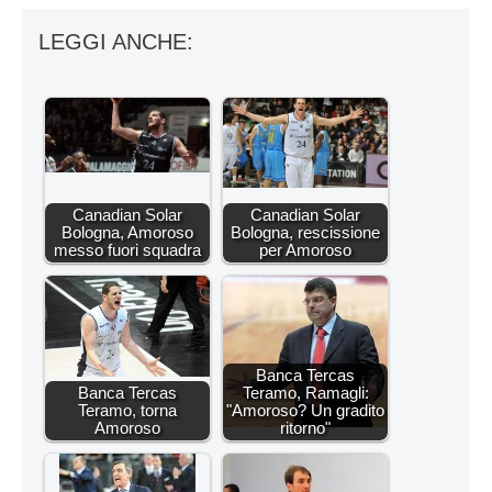
LEGGI ANCHE:
Canadian Solar
Canadian Solar
Bologna, Amoroso
Bologna, rescissione
messo fuori squadra
per Amoroso
Banca Tercas
Banca Tercas
Teramo, Ramagli:
Teramo, torna
"Amoroso? Un gradito
Amoroso
ritorno"