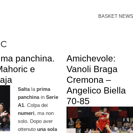
BASKET NEW
c
rima panchina.
Amichevole:
ahoric e
Vanoli Braga
Caja
Cremona –
Angelico Biella
Salta
la
prima
panchina
in
Serie
70-85
A1
. Colpa dei
numeri
, ma non
solo. Dopo aver
ottenuto
una sola