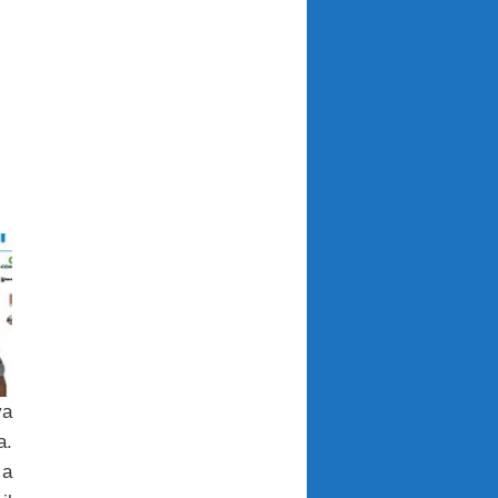
va
a.
 a