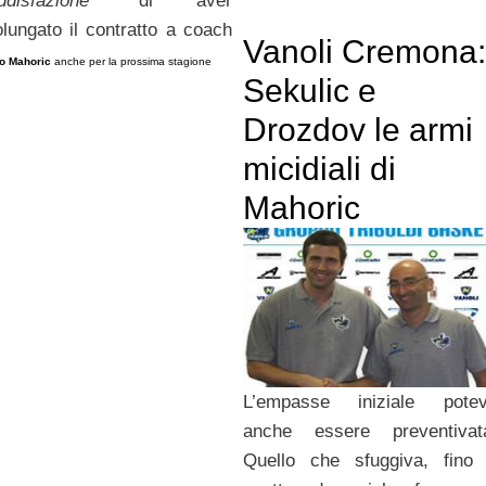
ddisfazione
” di aver
olungato il contratto a coach
Vanoli Cremona:
o Mahoric
anche per la prossima stagione
Sekulic e
Drozdov le armi
micidiali di
Mahoric
L’empasse iniziale pote
anche essere preventivat
Quello che sfuggiva, fino