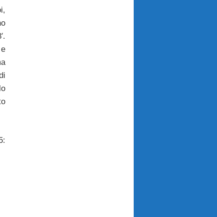
i,
no
′.
 e
ma
i
lo
to
5: