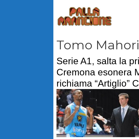
Vai
al
contenuto
Tomo Mahori
Serie A1, salta la p
Cremona esonera M
richiama “Artiglio” 