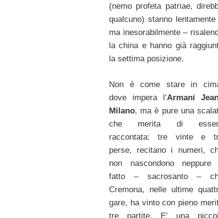
(nemo profeta patriae, direb
qualcuno) stanno lentamente
ma inesorabilmente – risalen
la china e hanno già raggiun
la settima posizione.
Non è come stare in cim
dove impera l’
Armani Jea
Milano
, ma è pure una scala
che merita di esser
raccontata: tre vinte e t
perse, recitano i numeri, c
non nascondono neppure 
fatto – sacrosanto – c
Cremona, nelle ultime quatt
gare, ha vinto con pieno meri
tre partite. E’ una picco