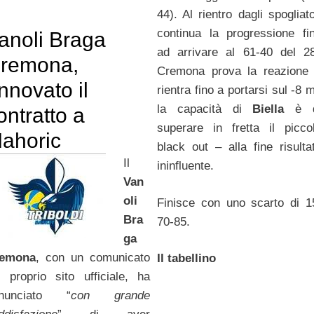
44). Al rientro dagli spogliato
continua la progressione fi
anoli Braga
ad arrivare al 61-40 del 28
remona,
Cremona prova la reazione
innovato il
rientra fino a portarsi sul -8 
la capacità di
Biella
è d
ontratto a
superare in fretta il picco
ahoric
black out – alla fine risulta
Il
ininfluente.
Van
oli
Finisce con uno scarto di 1
Bra
70-85.
ga
emona
, con un comunicato
Il tabellino
l proprio sito ufficiale, ha
nunciato “
con grande