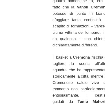
quattro domeniche fa, era 
fatto che la
Vanoli Cremo
potesse di punto in bian
sfoggiare tanta continuità.
scapito di formazioni – Vares
ultima vittima dei lombardi, 
sa qualcosa – con obietti
dichiaratamente differenti.
Il basket a
Cremona
rischia 
togliere la scena all’alt
squadra che ha rappresenta
storicamente la città: mentre 
Cremonese calcio vive 
momento non particolarmen
entusiasmante, i cestis
guidati da
Tomo Mahor