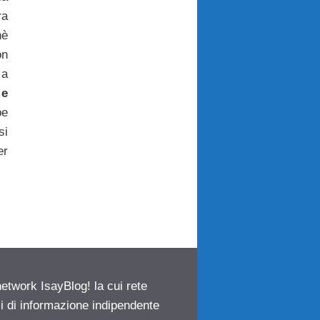
ra
hè
on
 a
 e
e
si
er
network IsayBlog! la cui rete
ci di informazione indipendente