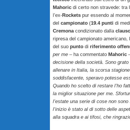
Mahoric
di certo non stravede: tra 
l’ex-
Rockets
pur essendo al momen
del
campionato
(
19.4 punti
di med
Cremona
condizionato dalla
claus
ripresa del campionato americano,
del suo
punto
di
riferimento offen
per me
– ha commentato
Mahoric
decisione della società. Sono grato 
allenare in Italia, la scorsa stagione
soddisfacente, speravo potesse es
Quando ho scelto di restare l’ho fa
la miglior situazione per me. Sfort
l’estate una serie di cose non sono 
l’inizio è stato al di sotto delle asp
alla squadra e ai tifosi, che ringrazi