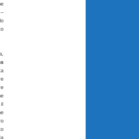
be
 –
do
to
a,
ns
ta
e
re
he
il
he
ro
to
la