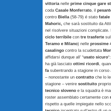
vittoria
nelle
prime cinque gare st
coda
Casale Monferrato
, il
pesant
contro
Biella
(58-79) é stato
fatale
Mahoric,
che sarà sostituito da Atti
nel risolvere situazioni complicate.
ciclo terribile
con
tre trasferte
sul
Teramo e Milano
) nelle
prossime 4
casalingo
contro la scudettata
Mon
affidarsi dunque all’ “
usato sicuro
“
ha già lasciato
ottimi ricordi
, qua
fa
subentrando a stagione in corso
– nonostante un
contratto
che lo le
stagione – venire
sostituito
proprio
tecnico sloveno
e la squadra è man
roster assemblato certamente con
r
rispetto a quelle impiegate nello s
tecnico
incentrato sull’estro di un 