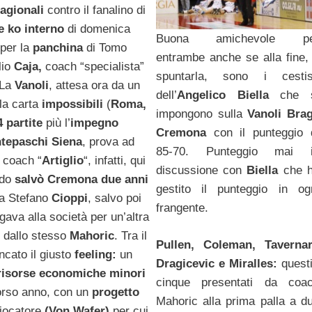
agionali
contro il fanalino di
e ko interno
di domenica
Buona amichevole pe
per la
panchina
di Tomo
entrambe anche se alla fine,
lio
Caja,
coach “specialista”
spuntarla, sono i cestis
 La
Vanoli
, attesa ora da un
dell’
Angelico Biella
che s
la carta
impossibili
(
Roma,
impongono sulla
Vanoli Bra
 partite
più l’
impegno
Cremona
con il punteggio 
tepaschi Siena
, prova ad
85-70. Punteggio mai 
: coach “
Artiglio
“, infatti, qui
discussione con
Biella
che 
ndo
salvò Cremona due anni
gestito il punteggio in og
 a Stefano
Cioppi
, salvo poi
frangente.
gava alla società per un’altra
 dallo stesso
Mahoric
. Tra il
Pullen, Coleman, Tavernar
cato il giusto
feeling:
un
Dragicevic e Miralles:
questi
isorse economiche minori
cinque presentati da coa
corso anno, con un
progetto
Mahoric alla prima palla a d
giocatore
(Von Wafer)
per cui