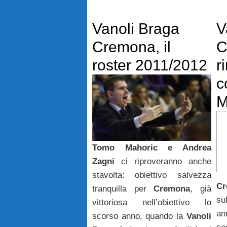
Vanoli Braga
V
Cremona, il
C
roster 2011/2012
r
c
M
Tomo Mahoric e Andrea
Zagni
ci riproveranno anche
stavolta: obiettivo salvezza
Cr
tranquilla per
Cremona
, già
su
vittoriosa nell’obiettivo lo
an
scorso anno, quando la
Vanoli