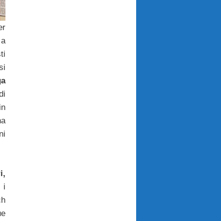
r
 a
ti
i
ga
di
in
ha
ni
i,
 i
ch
ue