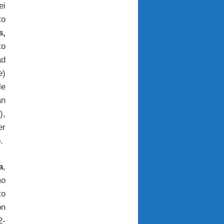
ei
to
s,
to
d
e)
le
an
),
er
.
a
,
mo
to
on
2-