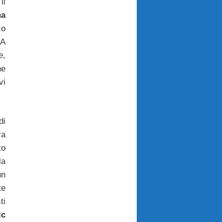
il
na
co
 A
e,
ne
vi
di
ra
to
la
un
te
ti
ic