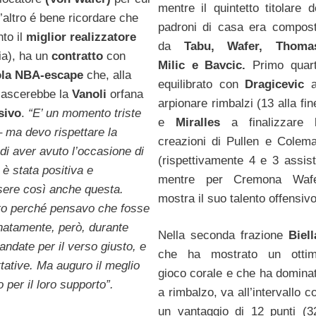
mentre il quintetto titolare d
l’altro é bene ricordare che
padroni di casa era compos
to il
miglior realizzatore
da
Tabu, Wafer, Thoma
ia), ha un
contratto
con
Milic e Bavcic.
Primo quar
ola NBA-escape
che, alla
equilibrato con
Dragicevic
a
 lascerebbe la
Vanoli
orfana
arpionare rimbalzi (13 alla fin
sivo
.
“E’ un momento triste
e
Miralles
a finalizzare 
–
ma devo rispettare la
creazioni di Pullen e Colem
di aver avuto l’occasione di
(rispettivamente 4 e 3 assist
 è stata positiva e
mentre per Cremona Waf
sere così anche questa.
mostra il suo talento offensivo
tto perché pensavo che fosse
unatamente, però, durante
Nella seconda frazione
Biell
andate per il verso giusto, e
che ha mostrato un otti
ettative. Ma auguro il meglio
gioco corale e che ha domina
o per il loro supporto”.
a rimbalzo, va all’intervallo c
un vantaggio di 12 punti (3