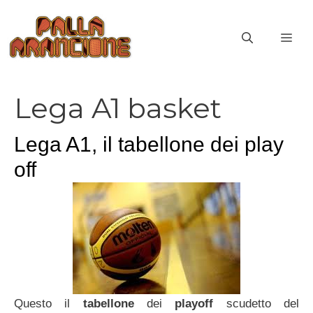
Vai
al
ME
contenuto
Lega A1 basket
Lega A1, il tabellone dei play
off
Questo il
tabellone
dei
playoff
scudetto del