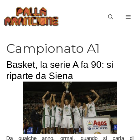
Vai
al
ME
contenuto
Campionato A1
Basket, la serie A fa 90: si
riparte da Siena
Da qualche anno, ormai, quando si parla di