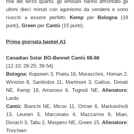
fine del terzo quarto, gli emiliani hanno affrontato gli
ultimi dieci minuti con agonismo da vendere e sono
riusciti a essere perfetti.
Kemp
per
Bologna
(19
punti),
Green
per
Cantù
(15 punti).
Prima giornata basket A1
Canadian Solar BO-Bennet Cantù 68-66
(12-10; 29-25; 39-54)
Bologna:
Koponen 3, Poeta 16, Moraschini, Homan 2,
Winston 8, Sanikidze 11, Martinoni 3, Gailius, Donati
NE, Kemp 19, Amoroso 6, Tugnoli NE.
Allenatore
:
Lardo
Cantù:
Bianchi NE, Micov 11, Ortner 6, Markoishvili
13, Leunen 3, Marconato 4, Mazzarino 9, Mian,
Diviach 3, Tabu 2, Maspero NE, Green 15.
Allenatore
:
Trinchieri