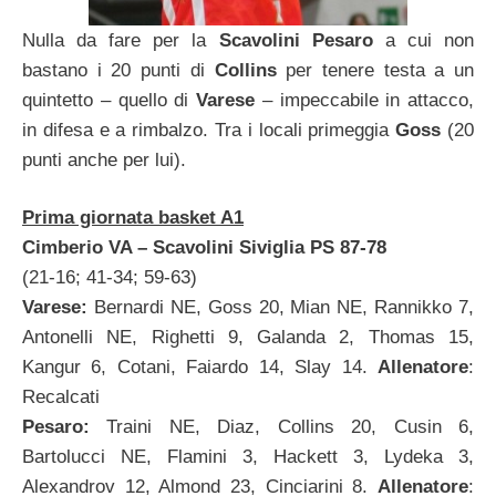
Nulla da fare per la
Scavolini Pesaro
a cui non
bastano i 20 punti di
Collins
per tenere testa a un
quintetto – quello di
Varese
– impeccabile in attacco,
in difesa e a rimbalzo. Tra i locali primeggia
Goss
(20
punti anche per lui).
Prima giornata basket A1
Cimberio VA – Scavolini Siviglia PS 87-78
(21-16; 41-34; 59-63)
Varese:
Bernardi NE, Goss 20, Mian NE, Rannikko 7,
Antonelli NE, Righetti 9, Galanda 2, Thomas 15,
Kangur 6, Cotani, Faiardo 14, Slay 14.
Allenatore
:
Recalcati
Pesaro:
Traini NE, Diaz, Collins 20, Cusin 6,
Bartolucci NE, Flamini 3, Hackett 3, Lydeka 3,
Alexandrov 12, Almond 23, Cinciarini 8.
Allenatore
: