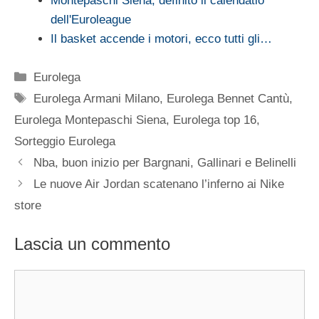
Montepaschi Siena, definito il calendatio
dell'Euroleague
Il basket accende i motori, ecco tutti gli…
Categorie
Eurolega
Tag
Eurolega Armani Milano
,
Eurolega Bennet Cantù
,
Eurolega Montepaschi Siena
,
Eurolega top 16
,
Sorteggio Eurolega
Nba, buon inizio per Bargnani, Gallinari e Belinelli
Le nuove Air Jordan scatenano l’inferno ai Nike
store
Lascia un commento
Commento