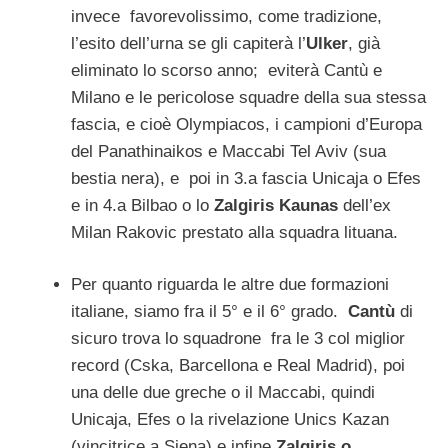
invece favorevolissimo, come tradizione,
l’esito dell’urna se gli capiterà l’
Ulker
, già
eliminato lo scorso anno; eviterà Cantù e
Milano e le pericolose squadre della sua stessa
fascia, e cioè Olympiacos, i campioni d’Europa
del Panathinaikos e Maccabi Tel Aviv (sua
bestia nera), e poi in 3.a fascia Unicaja o Efes
e in 4.a Bilbao o lo
Zalgiris Kaunas
dell’ex
Milan Rakovic prestato alla squadra lituana.
Per quanto riguarda le altre due formazioni
italiane, siamo fra il 5° e il 6° grado.
Cantù
di
sicuro trova lo squadrone fra le 3 col miglior
record (Cska, Barcellona e Real Madrid), poi
una delle due greche o il Maccabi, quindi
Unicaja, Efes o la rivelazione Unics Kazan
(vincitrice a Siena) e infine
Zalgiris o