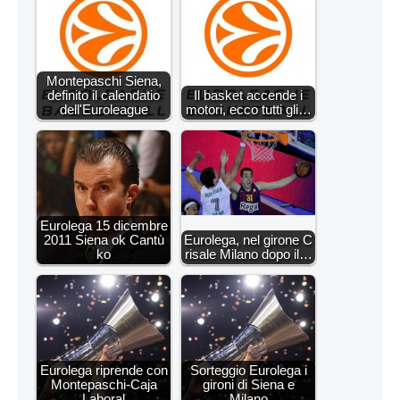
Montepaschi Siena,
definito il calendatio
Il basket accende i
dell'Euroleague
motori, ecco tutti gli…
Eurolega 15 dicembre
2011 Siena ok Cantù
Eurolega, nel girone C
ko
risale Milano dopo il…
Eurolega riprende con
Sorteggio Eurolega i
Montepaschi-Caja
gironi di Siena e
Laboral
Milano