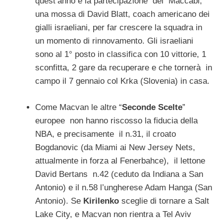
quest’anno è la partecipazione del Maccabi,
una mossa di David Blatt, coach americano dei
gialli israeliani, per far crescere la squadra in
un momento di rinnovamento. Gli israeliani
sono al 1° posto in classifica con 10 vittorie, 1
sconfitta, 2 gare da recuperare e che tornerà in
campo il 7 gennaio col Krka (Slovenia) in casa.
Come Macvan le altre “
Seconde Scelte
”
europee non hanno riscosso la fiducia della
NBA, e precisamente il n.31, il croato
Bogdanovic (da Miami ai New Jersey Nets,
attualmente in forza al Fenerbahce), il lettone
David Bertans n.42 (ceduto da Indiana a San
Antonio) e il n.58 l’ungherese Adam Hanga (San
Antonio). Se
Kirilenko
sceglie di tornare a Salt
Lake City, e Macvan non rientra a Tel Aviv