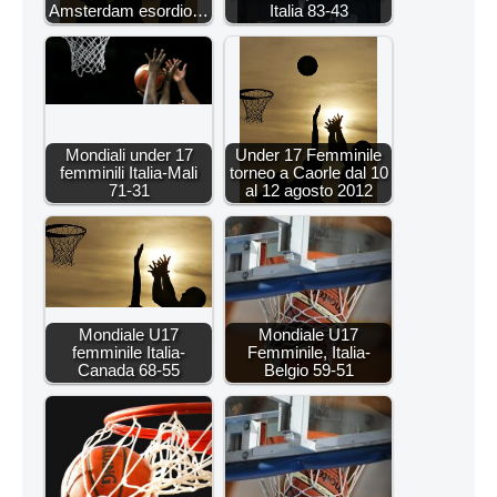
Amsterdam esordio…
Italia 83-43
Mondiali under 17
Under 17 Femminile
femminili Italia-Mali
torneo a Caorle dal 10
71-31
al 12 agosto 2012
Mondiale U17
Mondiale U17
femminile Italia-
Femminile, Italia-
Canada 68-55
Belgio 59-51