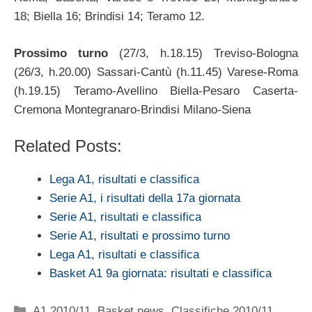
18; Biella 16; Brindisi 14; Teramo 12.
Prossimo turno
(27/3, h.18.15) Treviso-Bologna
(26/3, h.20.00) Sassari-Cantù (h.11.45) Varese-Roma
(h.19.15) Teramo-Avellino Biella-Pesaro Caserta-
Cremona Montegranaro-Brindisi Milano-Siena
Related Posts:
Lega A1, risultati e classifica
Serie A1, i risultati della 17a giornata
Serie A1, risultati e classifica
Serie A1, risultati e prossimo turno
Lega A1, risultati e classifica
Basket A1 9a giornata: risultati e classifica
Categorie
A1 2010/11
,
Basket news
,
Classifiche 2010/11
,