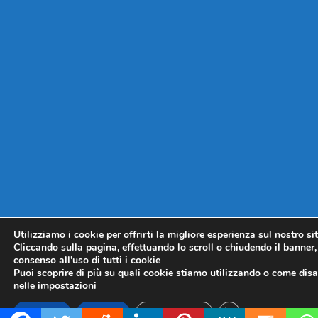
Utilizziamo i cookie per offrirti la migliore esperienza sul nostro si
Cliccando sulla pagina, effettuando lo scroll o chiudendo il banner, 
consenso all’uso di tutti i cookie
Puoi scoprire di più su quali cookie stiamo utilizzando o come disat
nelle
impostazioni
CLOSE GDPR COO
Accetta
Rifiuta
Impostazioni