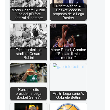
Riforma serie A
Morto Cesare Rubini,
Basket: ecco la
uno dei più forti
proposta della Lega
cestisti di sempre
Basket
Trieste intitola lo
Morte Rubini, Gamba:
stadio a Cesare
"E' stato il mio
Rubini
mentore"
Renzi rieletto
presidente Lega
Arbitri Lega serie A:
Basket Serie A
Gabriele Bettini