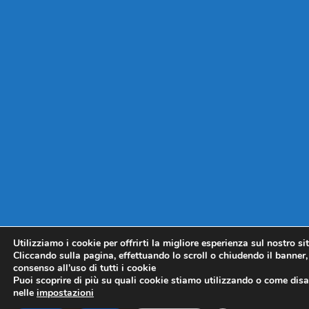
Utilizziamo i cookie per offrirti la migliore esperienza sul nostro si
Cliccando sulla pagina, effettuando lo scroll o chiudendo il banner, 
consenso all’uso di tutti i cookie
Puoi scoprire di più su quali cookie stiamo utilizzando o come disat
nelle
impostazioni