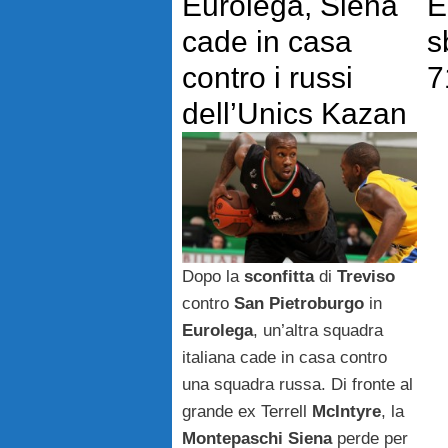
Eurolega, Siena
E
cade in casa
s
contro i russi
7
dell’Unics Kazan
Dopo la
sconfitta
di
Treviso
contro
San Pietroburgo
in
Eurolega
, un’altra squadra
italiana cade in casa contro
una squadra russa. Di fronte al
grande ex Terrell
McIntyre
, la
Montepaschi Siena
perde per