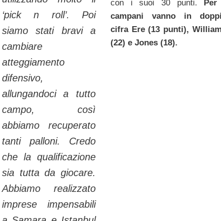
con i suoi 30 punti.
Per
‘pick n roll’. Poi
campani vanno in dopp
cifra
Ere (13 punti), Willia
siamo stati bravi a
(22) e Jones (18).
cambiare
atteggiamento
difensivo,
allungandoci a tutto
campo, così
abbiamo recuperato
tanti palloni. Credo
che la qualificazione
sia tutta da giocare.
Abbiamo realizzato
imprese impensabili
a Samara e Istanbul