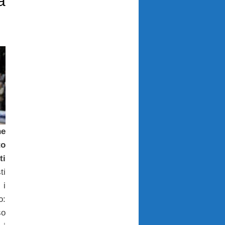
a
he
to
ti
ti
 i
o:
so