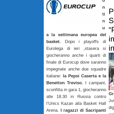
o
n
P
ti
S
n
u
“
a la settimana europea del
i
basket.
Dopo i playoffs di
i
Eurolega di ieri ,stasera si
giocheranno anche i quarti di
finale di Eurocup dove saranno
impegnate anche due squadre
italiane:
la Pepsi Caserta e la
Benetton Treviso.
I campani,
sconfitta in gara 1, giocheranno
Gr
alle 18.30 in Russia contro
Ju
l’Unics Kazan alla Basket Hall
di
Arena.
I ragazzi di Sacripanti