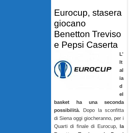
Eurocup, stasera
giocano
Benetton Treviso
e Pepsi Caserta
L’
It
al
ia
d
el
basket ha una seconda
possibilità.
Dopo la sconfitta
di Siena oggi giocheranno, per i
Quarti di finale di Eurocup,
la