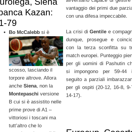
urolega, Siena
avversario capace di gestire 
vantaggio dei primi due parzia
banca Kazan:
con una difesa impeccabile.
1-79
La crisi di
Gentile
e compagn
Bo McCalebb
si è
dunque, prosegue e coinci
con la terza sconfitta su t
match europei. Punteggio pie
per gli uomini di Pashutin c
scosso, lasciando il
si impongono per 59-44 
torpore altrove. Allora
seguito a parziali imbarazzan
anche
Siena
, non la
per gli ospiti (20-12, 16-8, 9-
Montepaschi
versione
14-17).
B cui si è assistito nelle
prime prove di A1 –
vittoriosi i toscani ma
tutt’altro che lo