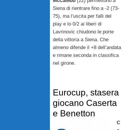
McCalebb
(22) permettono a
Siena di rientrare fino a -2 (73-
75), ma l’uscita per falli del
play e lo 0/2 ai liberi di
Lavrinovic chiudono le porte
della vittoria a Siena. Che
almeno difende il +8 dell’andata
e rimane seconda in classifica
nel girone.
Eurocup, stasera
giocano Caserta
e Benetton
C