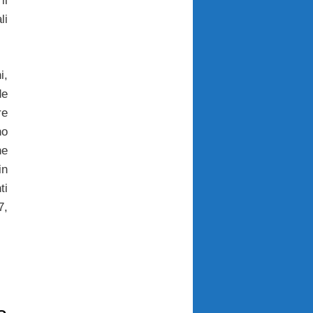
il
li
i,
de
re
no
he
in
ti
7,