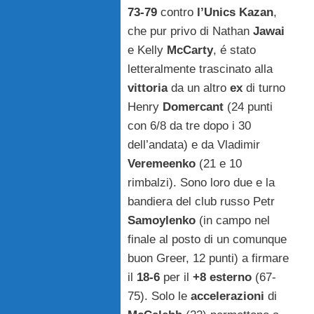
73-79
contro
l’Unics Kazan
,
che pur privo di Nathan
Jawai
e Kelly
McCarty
, é stato
letteralmente trascinato alla
vittoria
da un altro
ex
di turno
Henry
Domercant
(24 punti
con 6/8 da tre dopo i 30
dell’andata) e da Vladimir
Veremeenko
(21 e 10
rimbalzi). Sono loro due e la
bandiera del club russo Petr
Samoylenko
(in campo nel
finale al posto di un comunque
buon Greer, 12 punti) a firmare
il
18-6
per il
+8 esterno
(67-
75). Solo le
accelerazioni
di