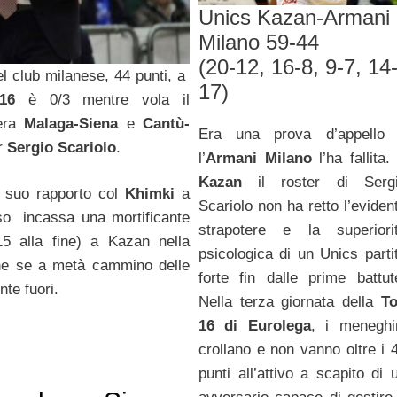
Unics Kazan-Armani
Milano 59-44
(20-12, 16-8, 9-7, 14
el club milanese, 44 punti, a
17)
16
è 0/3 mentre vola il
era
Malaga-Siena
e
Cantù-
Era una prova d’appello
r
Sergio Scariolo
.
l’
Armani Milano
l’ha fallita.
Kazan
il roster di Serg
 suo rapporto col
Khimki
a
Scariolo non ha retto l’eviden
sso incassa una mortificante
strapotere e la superiori
15 alla fine) a Kazan nella
psicologica di un Unics parti
che se a metà cammino delle
forte fin dalle prime battut
te fuori.
Nella terza giornata della
To
16 di Eurolega
, i meneghi
crollano e non vanno oltre i 
punti all’attivo a scapito di 