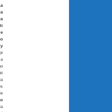
La
la
ia
ti
 e
no
ty
pi
 a
no
ti
la
es
le
ko
ia