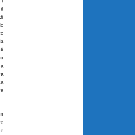
 i
l
di
do
to
da
16
to
 a
ra
ta
re
in
re
 e