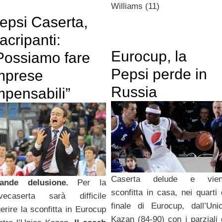
Williams (11)
epsi Caserta,
acripanti:
Eurocup, la
Possiamo fare
Pepsi perde in
mprese
Russia
mpensabili”
Caserta delude e vie
ande delusione.
Per la
sconfitta in casa, nei quarti 
vecaserta sarà difficile
finale di Eurocup, dall’Uni
gerire la sconfitta in Eurocup
Kazan (84-90) con i parziali 