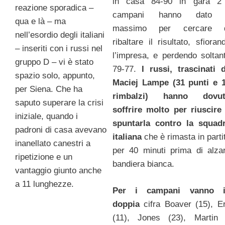
in casa 84-90 in gara 2
reazione sporadica –
campani hanno dato i
qua e là – ma
massimo per cercare 
nell’esordio degli italiani
ribaltare il risultato, sfioran
– inseriti con i russi nel
l’impresa, e perdendo soltan
gruppo D – vi è stato
79-77.
I russi, trascinati 
spazio solo, appunto,
Maciej Lampe (31 punti e 
per Siena. Che ha
rimbalzi) hanno dovu
saputo superare la crisi
soffrire molto per riuscire
iniziale, quando i
spuntarla contro la squad
padroni di casa avevano
italiana
che è rimasta in parti
inanellato canestri a
per 40 minuti prima di alza
ripetizione e un
bandiera bianca.
vantaggio giunto anche
a 11 lunghezze.
Per i campani vanno 
doppia
cifra Boaver (15), E
(11), Jones (23), Martin