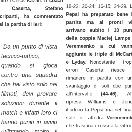
ntro l’Unics Kazan.
Il coach
18-22; 26-24; 16-15; 24-29.
i Caserta, Stefano
Pepsi ha preparato bene 
cripanti, ha commentato
partita ma al pronti v
ì la partita di ieri:
arrivano subito i 10 pun
della coppia Maciej Lampe
Veremeenko a cui van
“Da un punto di vista
aggiunte le triple di McCar
tecnico-tattico,
e Lyday.
Nonostante i trop
quando si gioca
errori Caserta riesce
contro una squadra
rimanere in partita con u
che hai visto solo nei
svantaggio di soli due pun
filmati, devi provare
all’intervallo
(44-46).
Al
ripresa Williams e Jon
soluzioni durante il
illudono la Pepsi ma nel fina
match e infatti loro ci
sale in cattedra
Veremeen
hanno puniti in avvio
che trascina i russi alla vittor
utilizzando molto il