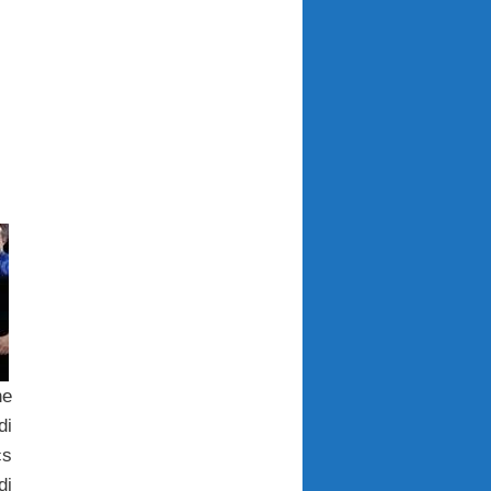
ne
di
cs
di