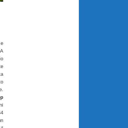
-
 e
 A
io
te
ta
to
e.
p
ni
44
un