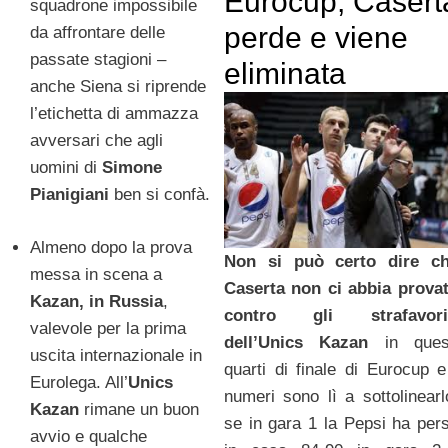
Eurocup, Casert
squadrone impossibile
perde e viene
da affrontare delle
passate stagioni –
eliminata
anche Siena si riprende
l’etichetta di ammazza
avversari che agli
uomini di
Simone
Pianigiani
ben si confà.
Almeno dopo la prova
Non si può certo dire c
messa in scena a
Caserta non ci abbia prova
Kazan, in Russia
,
contro gli strafavori
valevole per la prima
dell’Unics Kazan
in ques
uscita internazionale in
quarti di finale di Eurocup e
Eurolega. All’
Unics
numeri sono lì a sottolinearl
Kazan
rimane un buon
se in gara 1 la Pepsi ha per
avvio e qualche