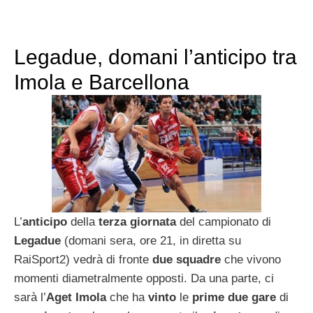
Legadue, domani l’anticipo tra
Imola e Barcellona
L’
anticipo
della
terza giornata
del campionato di
Legadue
(domani sera, ore 21, in diretta su
RaiSport2) vedrà di fronte
due squadre
che vivono
momenti diametralmente opposti. Da una parte, ci
sarà l’
Aget
Imola
che ha
vinto
le
prime due gare
di