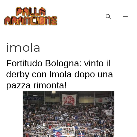
Vai
al
ME
contenuto
imola
Fortitudo Bologna: vinto il
derby con Imola dopo una
pazza rimonta!