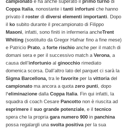
campionato
e ha anche superato il
primo turno
di
Coppa Italia
, nonostante i
tanti infortuni
che hanno
privato il
roster
di
diversi elementi importanti
. Dopo
il
ko
subito durante il precampionato di Filippo
Masoni
, infatti, sono finiti in infermeria anche
Trent
Whiting
(sostituito da Gregor Hafnar fino a fine mese)
e Patricio
Prato
, a
forte rischio
anche per il match di
domani sera e per il successivo match a
Verona
, a
causa dell’
infortunio
al
ginocchio
rimediato
domenica scorsa. Dall’altro lato del parquet ci sarà la
Sigma Barcellona,
tra le
favorite
per la
vittoria
del
campionato
ma ancora a quota
zero punti
, dopo
l
‘eliminazione
dalla
Coppa Italia
. Fin qui infatti, la
squadra di coach Cesare
Pancotto
non è riuscita ad
esprimere
il
suo grande potenziale
, e il
tecnico
spera che la propria
gara numero 900
in
panchina
possa regalargli una
svolta positiva
per la sua