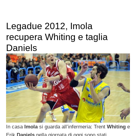
Legadue 2012, Imola
recupera Whiting e taglia
Daniels
In casa
Imola
si guarda all’infermeria: Trent
Whiting
e
Erik
Daniels
nella giornata di oggi sono stati