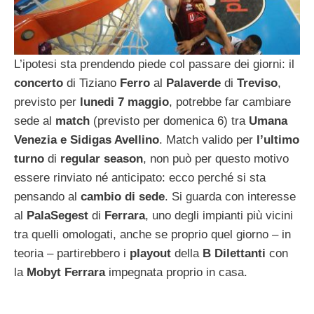
L’ipotesi sta prendendo piede col passare dei giorni: il
concerto
di Tiziano
Ferro
al
Palaverde
di
Treviso
,
previsto per
lunedi 7 maggio
, potrebbe far cambiare
sede al
match
(previsto per domenica 6) tra
Umana
Venezia e Sidigas Avellino
. Match valido per
l’ultimo
turno
di
regular season
, non può per questo motivo
essere rinviato né anticipato: ecco perché si sta
pensando al
cambio di sede
. Si guarda con interesse
al
PalaSegest
di
Ferrara
, uno degli impianti più vicini
tra quelli omologati, anche se proprio quel giorno – in
teoria – partirebbero i
playout
della
B Dilettanti
con
la
Mobyt Ferrara
impegnata proprio in casa.