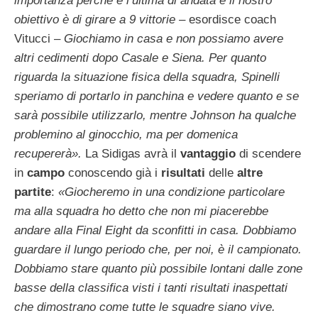
importanza perché è l’ultima di andata e il nostro
obiettivo è di girare a 9 vittorie
– esordisce coach
Vitucci –
Giochiamo in casa e non possiamo avere
altri cedimenti dopo Casale e Siena. Per quanto
riguarda la situazione fisica della squadra, Spinelli
speriamo di portarlo in panchina e vedere quanto e se
sarà possibile utilizzarlo, mentre Johnson ha qualche
problemino al ginocchio, ma per domenica
recupererà».
La Sidigas avrà il
vantaggio
di scendere
in
campo
conoscendo già i
risultati
delle
altre
partite
:
«Giocheremo in una condizione particolare
ma alla squadra ho detto che non mi piacerebbe
andare alla Final Eight da sconfitti in casa. Dobbiamo
guardare il lungo periodo che, per noi, è il campionato.
Dobbiamo stare quanto più possibile lontani dalle zone
basse della classifica visti i tanti risultati inaspettati
che dimostrano come tutte le squadre siano vive.