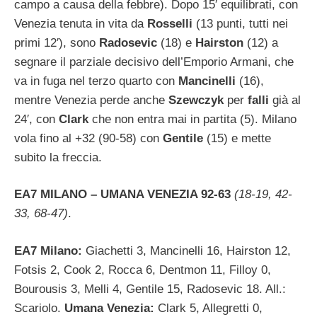
campo a causa della febbre). Dopo 15′ equilibrati, con
Venezia tenuta in vita da
Rosselli
(13 punti, tutti nei
primi 12′), sono
Radosevic
(18) e
Hairston
(12) a
segnare il parziale decisivo dell’Emporio Armani, che
va in fuga nel terzo quarto con
Mancinelli
(16),
mentre Venezia perde anche
Szewczyk
per
falli
già al
24′, con
Clark
che non entra mai in partita (5). Milano
vola fino al +32 (90-58) con
Gentile
(15) e mette
subito la freccia.
EA7 MILANO – UMANA VENEZIA 92-63
(18-19, 42-
33, 68-47)
.
EA7 Milano:
Giachetti 3, Mancinelli 16, Hairston 12,
Fotsis 2, Cook 2, Rocca 6, Dentmon 11, Filloy 0,
Bourousis 3, Melli 4, Gentile 15, Radosevic 18. All.:
Scariolo.
Umana Venezia:
Clark 5, Allegretti 0,