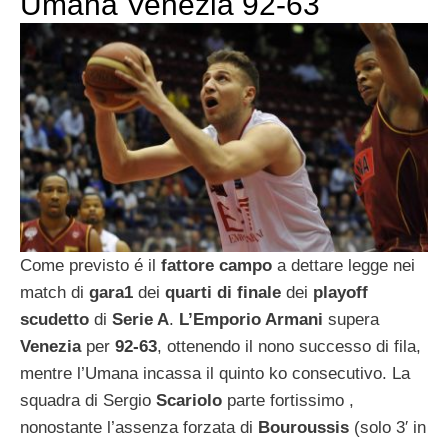
Umana Venezia 92-63
Come previsto é il
fattore campo
a dettare legge nei
match di
gara1
dei
quarti di finale
dei
playoff
scudetto
di
Serie A
.
L’Emporio Armani
supera
Venezia
per
92-63
, ottenendo il nono successo di fila,
mentre l’Umana incassa il quinto ko consecutivo. La
squadra di Sergio
Scariolo
parte fortissimo ,
nonostante l’assenza forzata di
Bouroussis
(solo 3′ in