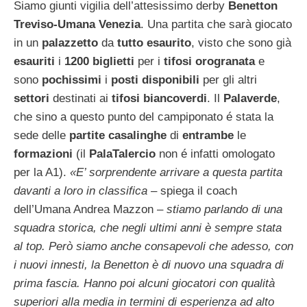
Siamo giunti vigilia dell’attesissimo derby
Benetton
Treviso-Umana Venezia
. Una partita che sarà giocato
in un
palazzetto
da
tutto esaurito
, visto che sono già
esauriti
i
1200
biglietti
per i
tifosi orogranata
e
sono
pochissimi
i
posti disponibili
per gli altri
settori
destinati ai
tifosi biancoverdi
. Il
Palaverde
,
che sino a questo punto del campiponato é stata la
sede delle
partite casalinghe
di
entrambe
le
formazioni
(il
PalaTalercio
non é infatti omologato
per la A1).
«E’ sorprendente arrivare a questa partita
davanti a loro in classifica
– spiega il coach
dell’Umana Andrea Mazzon –
stiamo parlando di una
squadra storica, che negli ultimi anni è sempre stata
al top. Però siamo anche consapevoli che adesso, con
i nuovi innesti, la Benetton è di nuovo una squadra di
prima fascia. Hanno poi alcuni giocatori con qualità
superiori alla media in termini di esperienza ad alto