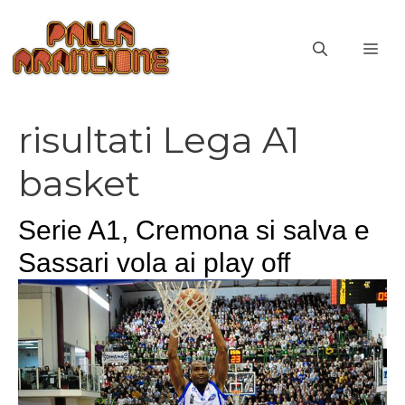
Vai
al
ME
contenuto
risultati Lega A1
basket
Serie A1, Cremona si salva e
Sassari vola ai play off